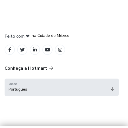
em Bogotá
em Amsterdam
em Madrid
na Cidade do México
Feito com
❤
em Belo Horizonte
Conheça a Hotmart
Idioma
Português