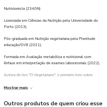
Nutricionista (2340N)
Licenciada em Ciências da Nutrição pela Universidade do
Porto (2013).
Pós-graduada em Nutrição vegetariana pela Plenitude
educação/SVB (2021).
Formada em Avaliação metabólica e nutricional com
ênfase em interpretação de exames laboratoriais (2022).
Autora do livo "O Vegetariano", o primeiro livro sobre
nutrição e alimentação vegetariana publicado em Portugal.
Mostrar mais
Autora dos e-books "Como evitar os défices nutricionais
numa dieta de base vegetal" e "Diversificação alimentar
Outros produtos de quem criou esse
para crianças vegetarianas - dos 6 aos 12 meses de vida".