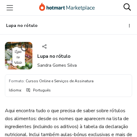
Ir
Ir
Ir
para
para
para
o
o
o
conteúdo
pagamento
rodapé
Lupa no rótulo
principal
Lupa no rótulo
Sandra Gomes Silva
Formato
:
Cursos Online e Serviços de Assinatura
Idioma
:
Português
Aqui encontra tudo o que precisa de saber sobre rótulos
dos alimentos: desde os nomes que aparecem na lista de
ingredientes (incluindo os aditivos) à tabela da declaração
nutricional. Inclui também aulas-bónus exclusivas e mais de