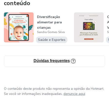
conteúdo
Coautora dos manuais editados pela Direção-Geral da
Saúde sobre alimentação vegetariana.
Diversificação
C
alimentar para
A
crianças
V
Sandra Gomes Silva
S
vegetarianas - dos
P
6...
Saúde e Esportes
Dúvidas frequentes
O conteúdo deste produto não representa a opinião da Hotmart.
Se você vir informações inadequadas,
denuncie aqui