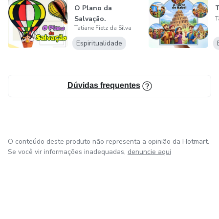
O Plano da
T
Salvação.
T
Tatiane Fietz da Silva
Espiritualidade
Dúvidas frequentes
O conteúdo deste produto não representa a opinião da Hotmart.
Se você vir informações inadequadas,
denuncie aqui