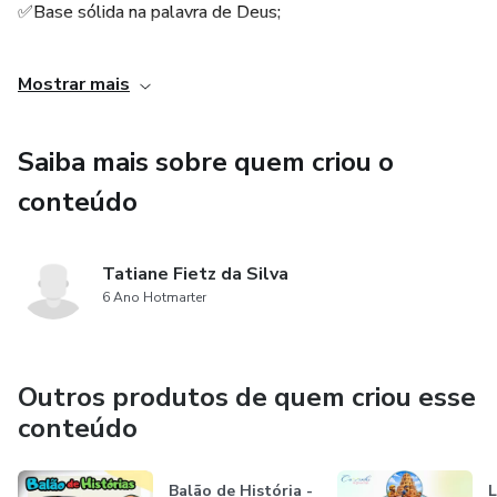
✅Base sólida na palavra de Deus;
✅Conhecer o amor de Deus;
Mostrar mais
✅Facilidade em ensinar a Bíblia para as crianças;
Saiba mais sobre quem criou o
conteúdo
Tatiane Fietz da Silva
6 Ano Hotmarter
Outros produtos de quem criou esse
conteúdo
Balão de História -
L