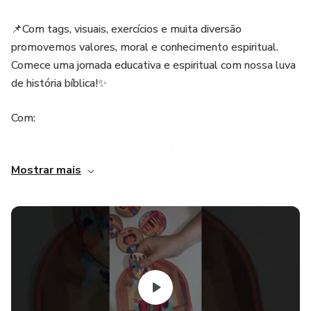
📌Com tags, visuais, exercícios e muita diversão
promovemos valores, moral e conhecimento espiritual.
Comece uma jornada educativa e espiritual com nossa luva
de história bíblica!✨
Com:
✅Luva frente e verso com a história;
Mostrar mais
✅Tags para contar a história;
✅Atividades referente a história;
✅Versículo chave;
✅São 17 páginas;