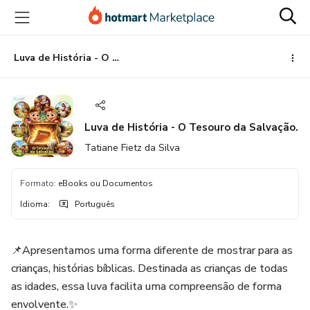
Ir
Ir
Ir
para
para
para
o
o
o
conteúdo
pagamento
rodapé
Luva de História - O Tesouro da Salvação.
principal
Luva de História - O Tesouro da Salvação.
Tatiane Fietz da Silva
Formato
:
eBooks ou Documentos
Idioma
:
Português
📌Apresentamos uma forma diferente de mostrar para as
crianças, histórias bíblicas. Destinada as crianças de todas
as idades, essa luva facilita uma compreensão de forma
envolvente.✨