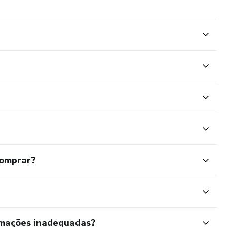
comprar?
rmações inadequadas?