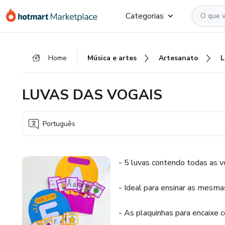
Ir
Ir
Ir
Categorias
para
para
para
o
o
o
conteúdo
pagamento
rodapé
Home
Música e artes
Artesanato
L
principal
LUVAS DAS VOGAIS
Português
- 5 luvas contendo todas as v
- Ideal para ensinar as mesmas
- As plaquinhas para encaixe 