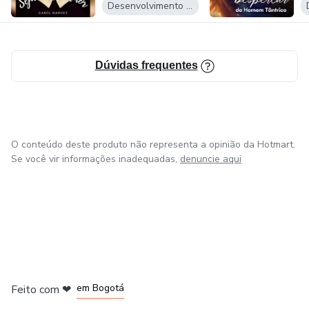
Desenvolvimento Pessoal
Dúvidas frequentes
O conteúdo deste produto não representa a opinião da Hotmart.
Se você vir informações inadequadas,
denuncie aqui
em Amsterdam
em Madrid
em Bogotá
Feito com
❤
em Belo Horizonte
na Cidade do México