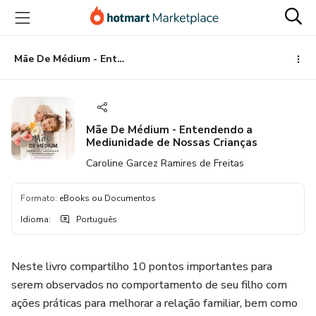
Ir
Ir
Ir
para
para
para
o
o
o
conteúdo
pagamento
rodapé
Mãe De Médium - Entendendo a Mediunidade de Nossas Crianças
principal
Mãe De Médium - Entendendo a
Mediunidade de Nossas Crianças
Caroline Garcez Ramires de Freitas
Formato
:
eBooks ou Documentos
Idioma
:
Português
Neste livro compartilho 10 pontos importantes para
serem observados no comportamento de seu filho com
ações práticas para melhorar a relação familiar, bem como