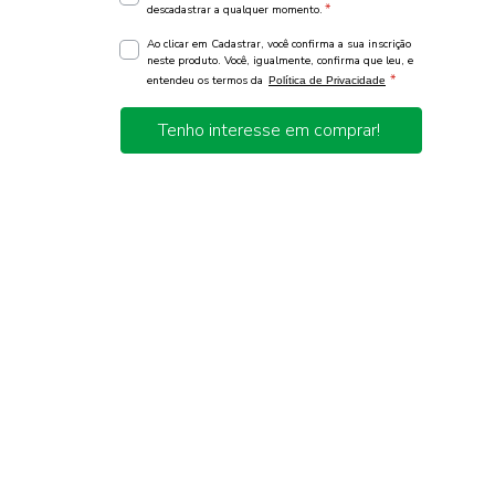
*
descadastrar a qualquer momento.
Ao clicar em Cadastrar, você confirma a sua inscrição
neste produto. Você, igualmente, confirma que leu, e
*
entendeu os termos da
Política de Privacidade
Tenho interesse em comprar!