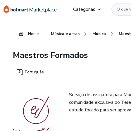
Ir
Ir
Ir
Categorias
para
para
para
o
o
o
conteúdo
pagamento
rodapé
Home
Música e artes
Música
Maest
principal
Maestros Formados
Português
Serviço de assinatura para Ma
comunidade exclusiva do Tele
estudo focado para ser aprov