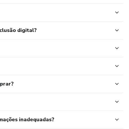
clusão digital?
mprar?
rmações inadequadas?