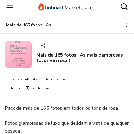
Ir
Ir
Ir
para
para
para
o
o
o
conteúdo
pagamento
rodapé
Mais de 165 fotos ! As mais gamorosas fotos em rosa !
principal
Mais de 165 fotos ! As mais gamorosas
fotos em rosa !
Formato
:
eBooks ou Documentos
Idioma
:
Português
Pack de mais de 165 fotos em todos os tons de rosa.
Fotos glamorosas de luxo que deliciam a vista de qualquer
pessoa .