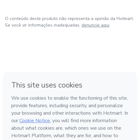
O conteúdo deste produto não representa a opinião da Hotmart.
Se você vir informações inadequadas,
denuncie aqui
em Bogotá
em Amsterdam
em Madrid
na Cidade do México
Feito com
❤
em Belo Horizonte
Conheça a Hotmart
Idioma