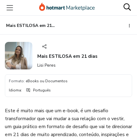
Ir
Ir
Ir
para
para
para
o
o
o
conteúdo
pagamento
rodapé
Mais ESTILOSA em 21 dias
principal
Mais ESTILOSA em 21 dias
Lisi Peres
Formato
:
eBooks ou Documentos
Idioma
:
Português
Este é muito mais que um e-book, é um desafio
transformador que vai mudar a sua relação com o vestir,
um guia prático em formato de desafio que vai te direcionar
em 21 dias de muito aprendizado, conteúdo, inspirações e