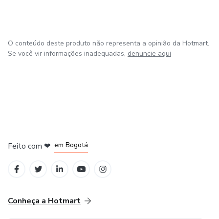
transformação.
Atualmente resido em Porto Alegre/Rio Grande do Sul,
atendendo clientes individuais ou em grupos, de forma on-
O conteúdo deste produto não representa a opinião da Hotmart.
line e presencial.
Se você vir informações inadequadas,
denuncie aqui
em Amsterdam
em Madrid
em Bogotá
Feito com
❤
em Belo Horizonte
na Cidade do México
Conheça a Hotmart