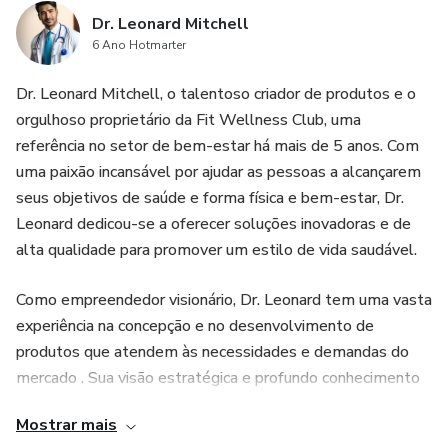
Dr. Leonard Mitchell
6 Ano Hotmarter
Dr. Leonard Mitchell, o talentoso criador de produtos e o
orgulhoso proprietário da Fit Wellness Club, uma
referência no setor de bem-estar há mais de 5 anos. Com
uma paixão incansável por ajudar as pessoas a alcançarem
seus objetivos de saúde e forma física e bem-estar, Dr.
Leonard dedicou-se a oferecer soluções inovadoras e de
alta qualidade para promover um estilo de vida saudável.
Como empreendedor visionário, Dr. Leonard tem uma vasta
experiência na concepção e no desenvolvimento de
produtos que atendem às necessidades e demandas do
mercado . Sua visão estratégica e profundo conhecimento
do setor permitiram que a Fit Wellness Club se tornasse
Mostrar mais
um nome de destaque na indústria.