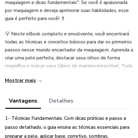
maquiagem e dicas fundamentais". Se você é apaixonada
por maquiagem e deseja aprimorar suas habilidades, esse
guia é perfeito para você! 💄
💡 Neste eBook completo e envolvente, você encontrará
todas as técnicas e conceitos básicos para dar os primeiros
passos nesse mundo encantador da maquiagem. Aprenda a
criar uma pele perfeita, destacar seus olhos de forma
magnífica e realçar seus lábios de maneira irresistível. Tudo
isso com dicas práticas e fundamentais que farão toda a
Mostrar mais
diferença no resultado final. 🌺
💄 Domine as técnicas de contorno, iluminação e correção
Vantagens
Detalhes
de imperfeições para criar looks deslumbrantes e que
realcem sua beleza natural. Aprenda sobre os diferentes
1- Técnicas Fundamentais: Com dicas práticas e passo a
tipos de pincéis, produtos e cores que combinam melhor
passo detalhado, o guia ensina as técnicas essenciais para
com o seu tom de pele e estilo pessoal. Você se sentirá
preparar a pele, aplicar base, corretivo, sombras,
confiante e pronta para arrasar em qualquer ocasião! 💋