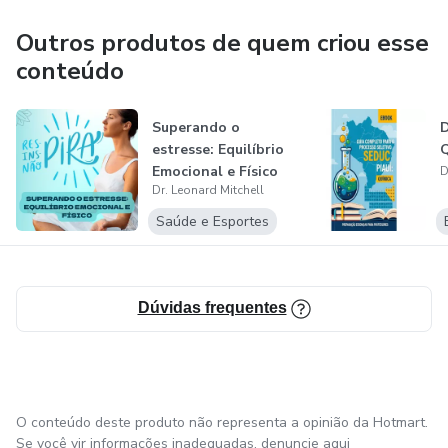
Além de seu papel como líder empresarial, Dr. Leonard é
Outros produtos de quem criou esse
um entusiasta do fitness e um defensor do bem-estar. Sua
conteúdo
dedicação em fornecer soluções abrangentes e eficazes
para os desafios enfrentados por aqueles que buscam uma
Superando o
vida saudável é evidente em cada produto desenvolvido
estresse: Equilíbrio
Q
sob sua orientação.
Emocional e Físico
D
Dr. Leonard Mitchell
Com um compromisso contínuo com a excelência e a
Saúde e Esportes
inovação, Dr. Leonard Mitchell continua a inspirar e
capacitar indivíduos a alcançarem seu potencial máximo por
meio da sua visão empreendedora e produtos de
Dúvidas frequentes
qualidade.
O conteúdo deste produto não representa a opinião da Hotmart.
Se você vir informações inadequadas,
denuncie aqui