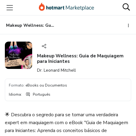
Ir
Ir
Ir
para
para
para
o
o
o
conteúdo
pagamento
rodapé
Makeup Wellness: Guia de Maquiagem para Iniciantes
principal
Makeup Wellness: Guia de Maquiagem
para Iniciantes
Dr. Leonard Mitchell
Formato
:
eBooks ou Documentos
Idioma
:
Português
🌟 Descubra o segredo para se tornar uma verdadeira
expert em maquiagem com o eBook "Guia de Maquiagem
para Iniciantes: Aprenda os conceitos básicos de