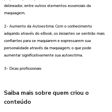
delineador, entre outros elementos essenciais da
💅 Além dos conceitos básicos, você também receberá
maquiagem.
dicas sobre os produtos essenciais para montar sua
coleção de maquiagem e como organizá-la de forma
2- Aumento da Autoestima: Com o conhecimento
prática e funcional. Com nosso guia, você estará preparada
adquirido através do eBook, os iniciantes se sentirão mais
para explorar sua criatividade e se tornar uma verdadeira
confiantes para se maquiarem e expressarem sua
artista da maquiagem. 🎨
personalidade através da maquiagem, o que pode
aumentar significativamente sua autoestima.
📢 Não perca mais tempo! Garanta agora mesmo o seu
acesso ao eBook "Guia de Maquiagem para Iniciantes:
3- Dicas profissionais
Aprenda os conceitos básicos de maquiagem e dicas
fundamentais" e dê um upgrade na sua rotina de beleza.
Seja sua própria maquiadora e sinta-se ainda mais linda e
confiante todos os dias! 💄💕
Saiba mais sobre quem criou o
conteúdo