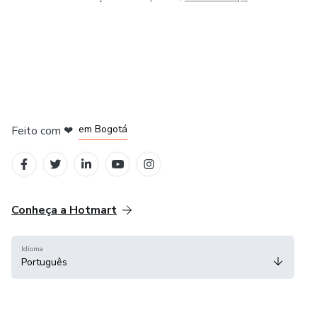
em Amsterdam
em Madrid
em Bogotá
Feito com
❤
em Belo Horizonte
na Cidade do México
Conheça a Hotmart
Idioma
Português