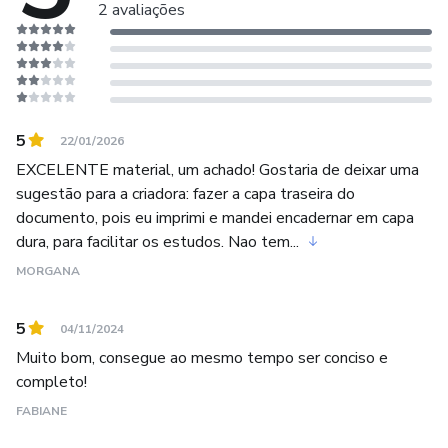
2 avaliações
oferecendo soluções completamente diferenciadas, e para
isso, trabalhamos séria e diariamente no aperfeiçoamento
e expansão do nosso portfólio de produtos.
5
22/01/2026
EXCELENTE material, um achado! Gostaria de deixar uma
sugestão para a criadora: fazer a capa traseira do
documento, pois eu imprimi e mandei encadernar em capa
dura, para facilitar os estudos. Nao tem...
MORGANA
5
04/11/2024
Muito bom, consegue ao mesmo tempo ser conciso e
completo!
FABIANE