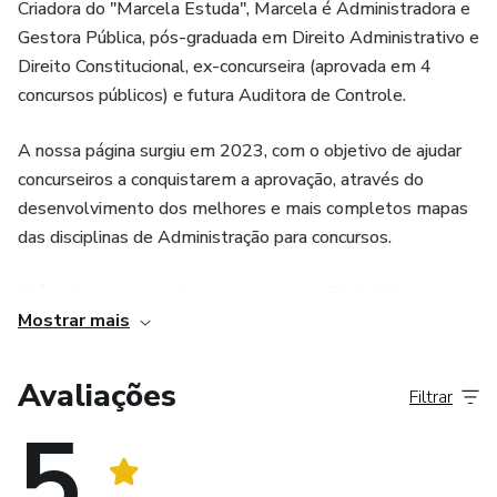
Criadora do "Marcela Estuda", Marcela é Administradora e
Gestora Pública, pós-graduada em Direito Administrativo e
Direito Constitucional, ex-concurseira (aprovada em 4
concursos públicos) e futura Auditora de Controle.
A nossa página surgiu em 2023, com o objetivo de ajudar
concurseiros a conquistarem a aprovação, através do
desenvolvimento dos melhores e mais completos mapas
das disciplinas de Administração para concursos.
Além disso, agora, oferecemos a nossa Central do
Mostrar mais
Aprovado, uma plataforma personalizada, desenvolvida no
Notion, que
Avaliações
Filtrar
organiza seu estudo de maneira eficiente, tornando sua
5
preparação mais certeira e estratégica.
A nossa missão é encurtar a sua jornada de estudos,