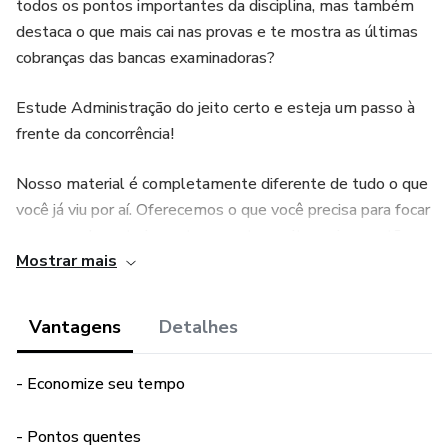
todos os pontos importantes da disciplina, mas também
destaca o que mais cai nas provas e te mostra as últimas
cobranças das bancas examinadoras?
Estude Administração do jeito certo e esteja um passo à
frente da concorrência!
Nosso material é completamente diferente de tudo o que
você já viu por aí. Oferecemos o que você precisa para focar
no que realmente importa e acertar muito mais questões:
Mostrar mais
Revisões completas e assertivas: Combinamos a teoria
com o mapeamento e a análise de milhares de questões
Vantagens
Detalhes
recentes, tudo organizado e aprofundado na medida certa.
Contamos ainda com cadernos de questões do TEC
- Economize seu tempo
separados por assunto e atualizados com as questões de
2024.
- Pontos quentes