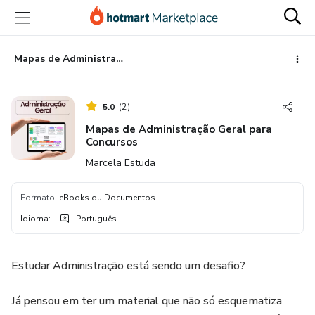
Ir
Ir
Ir
para
para
para
o
o
o
conteúdo
pagamento
rodapé
Mapas de Administração Geral para Concursos
principal
5.0
(
2
)
Mapas de Administração Geral para
Concursos
Marcela Estuda
Formato
:
eBooks ou Documentos
Idioma
:
Português
Estudar Administração está sendo um desafio?
Já pensou em ter um material que não só esquematiza