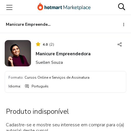
Ir
Ir
Ir
para
para
para
o
o
o
conteúdo
pagamento
rodapé
Manicure Empreendedora
principal
4.0
(
2
)
Manicure Empreendedora
Suellen Souza
Formato
:
Cursos Online e Serviços de Assinatura
Idioma
:
Português
Produto indisponível
Cadastre-se e mostre seu interesse em comprar para o(a)
autor(a) deste curso!