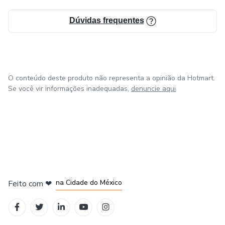
Dúvidas frequentes
O conteúdo deste produto não representa a opinião da Hotmart.
Se você vir informações inadequadas,
denuncie aqui
em Bogotá
em Amsterdam
em Madrid
na Cidade do México
Feito com
❤
em Belo Horizonte