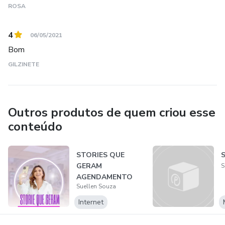
ROSA
4
06/05/2021
Bom
GILZINETE
Outros produtos de quem criou esse
conteúdo
STORIES QUE
GERAM
S
AGENDAMENTO
Suellen Souza
Internet