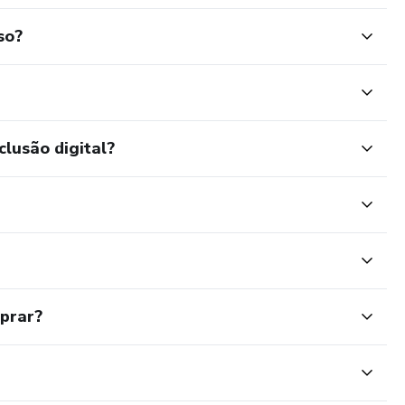
so?
clusão digital?
mprar?