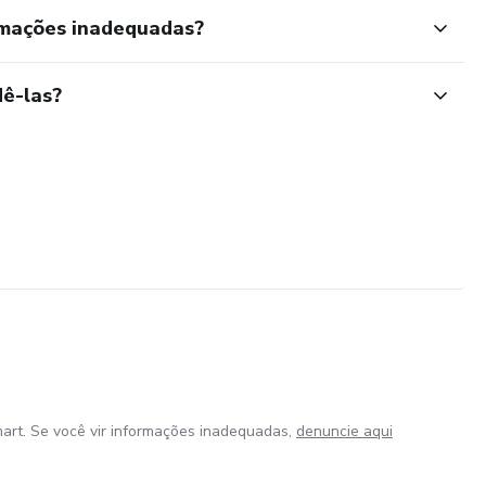
rmações inadequadas?
ê-las?
art. Se você vir informações inadequadas,
denuncie aqui