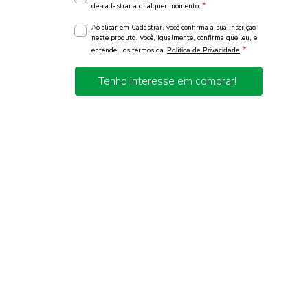
*
descadastrar a qualquer momento.
Ao clicar em Cadastrar, você confirma a sua inscrição
neste produto. Você, igualmente, confirma que leu, e
*
entendeu os termos da
Política de Privacidade
Tenho interesse em comprar!