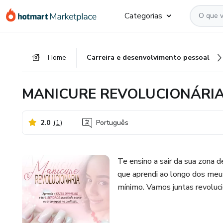
Ir
Ir
Ir
Categorias
para
para
para
o
o
o
conteúdo
pagamento
rodapé
Home
Carreira e desenvolvimento pessoal
principal
MANICURE REVOLUCIONÁRI
2.0
(
1
)
Português
Te ensino a sair da sua zona 
que aprendi ao longo dos meus
mínimo. Vamos juntas revoluci