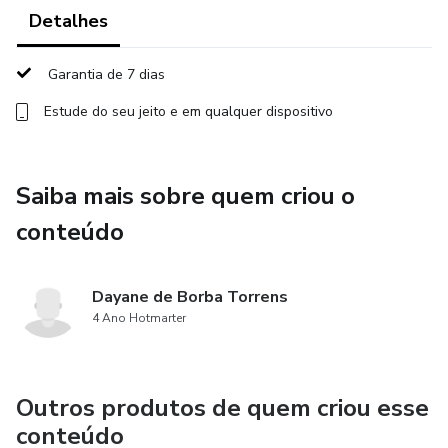
Assim, o Manifesto da Jornada se torna uma âncora de
Detalhes
consciência — um lembrete vivo da pessoa que você
escolhe ser e da energia que deseja sustentar em sua
Garantia de 7 dias
caminhada.
Estude do seu jeito e em qualquer dispositivo
Nesta experiência, você encontrará:
Saiba mais sobre quem criou o
uma introdução à prática do manifesto pessoal;
conteúdo
orientações para criar um momento de presença antes da
escrita;
Dayane de Borba Torrens
4 Ano Hotmarter
perguntas e estruturas de frases que ajudam a acessar
suas intenções mais profundas;
reflexões sobre como transformar desejos em energias e
Outros produtos de quem criou esse
estados internos.
conteúdo