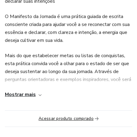
declarar suas intenções
O Manifesto da Jornada é uma prática guiada de escrita
consciente criada para ajudar você a se reconectar com sua
essência e declarar, com clareza e intenção, a energia que
deseja cultivar em sua vida.
Mais do que estabelecer metas ou listas de conquistas,
esta prática convida você a olhar para o estado de ser que
deseja sustentar ao longo da sua jornada. Através de
perguntas orientadoras e exemplos inspiradores, você será
conduzida(o) a refletir sobre como deseja viver seus dias,
Mostrar mais
quais energias deseja expandir e quais escolhas deseja
afirmar para si.
Escrever um manifesto é um ato de presença. Quando
Acessar produto comprado
colocamos palavras no papel, damos forma ao que antes
era apenas sensação, pensamento ou desejo interno.