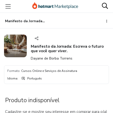
Ir
Ir
Ir
para
para
para
o
o
o
conteúdo
pagamento
rodapé
Manifesto da Jornada: Escreva o futuro que você quer viver.
principal
Manifesto da Jornada: Escreva o futuro
que você quer viver.
Dayane de Borba Torrens
Formato
:
Cursos Online e Serviços de Assinatura
Idioma
:
Português
Produto indisponível
Cadastre-se e mostre seu interesse em comprar para o(a)