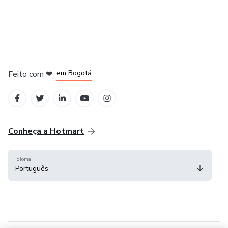
em Amsterdam
em Madrid
em Bogotá
Feito com
❤
em Belo Horizonte
na Cidade do México
Conheça a Hotmart
Idioma
Português