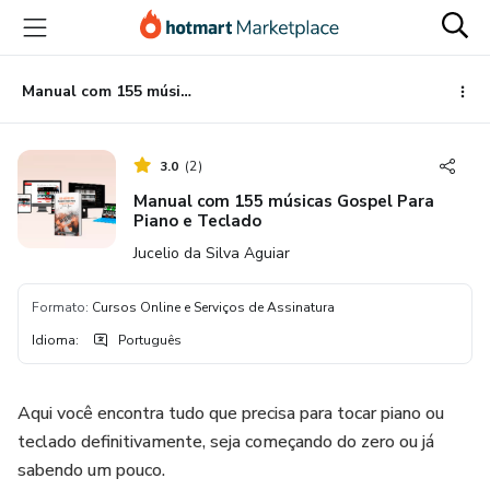
Ir
Ir
Ir
para
para
para
o
o
o
conteúdo
pagamento
rodapé
Manual com 155 músicas Gospel Para Piano e Teclado
principal
3.0
(
2
)
Manual com 155 músicas Gospel Para
Piano e Teclado
Jucelio da Silva Aguiar
Formato
:
Cursos Online e Serviços de Assinatura
Idioma
:
Português
Aqui você encontra tudo que precisa para tocar piano ou
teclado definitivamente, seja começando do zero ou já
sabendo um pouco.