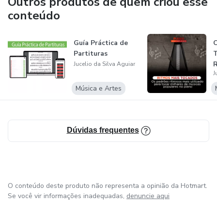
Outros produtos de quem criou esse
conteúdo
Guía Práctica de
C
Partituras
T
R
Jucelio da Silva Aguiar
J
t
Música e Artes
Dúvidas frequentes
O conteúdo deste produto não representa a opinião da Hotmart.
Se você vir informações inadequadas,
denuncie aqui