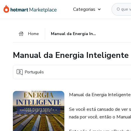
Ir
Ir
Ir
Categorias
para
para
para
o
o
o
conteúdo
pagamento
rodapé
Home
Manual da Energia Inteligente
principal
Manual da Energia Inteligente
Português
Manual da Energia Inteligente
Se você está cansado de ver 
nada por você, então o Manual