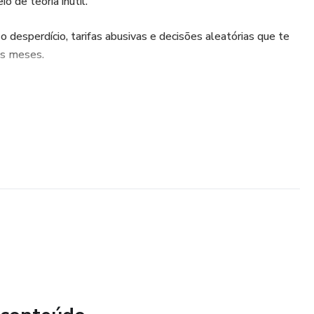
 de teoria inútil.
 desperdício, tarifas abusivas e decisões aleatórias que te
os meses.
er o que 99% das pessoas não fazem: entender seu próprio
s e usar estratégias profissionais para economizar
 permanente.
o ou para entrar no mercado energético e lucrar com isso,
cê precisava. Seja inteligente ou continue alimentando as
.
sem enrolação):
energia no Brasil — sem floreios, sem tecniquês, só o que