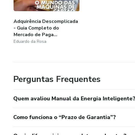
🏢 Estratégias práticas para 
📉 A fórmula para economizar 
Adquirência Descomplicada
- Guia Completo do
Mercado de Paga...
$$$ Bônus - 1 Consultoria g
Eduardo da Rosa
“PARE DE ENTREGAR DINH
CORTE CUSTOS AGORA.”
Passe de consumidor comum a 
Perguntas Frequentes
resultados.”
Quem avaliou Manual da Energia Inteligente
Como funciona o “Prazo de Garantia”?