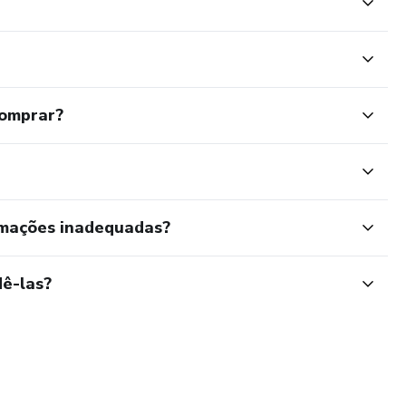
comprar?
rmações inadequadas?
ê-las?