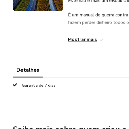
Este não é mais um eBook cheio
É um manual de guerra contra o
fazem perder dinheiro todos 
Aqui você vai aprender a faz
Mostrar mais
consumo, controlar seus custo
imediatamente — e de forma
Seja para sua casa, seu negóci
Detalhes
este manual é o atalho que vo
distribuidoras. A escolha é sua
Garantia de 7 dias
O que você encontra dentro (
🔌 O mapa real do mercado de 
importa pra você ganhar.