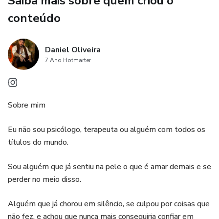
Saiba mais sobre quem criou o
• Dicas para reconstruir sua autoestima
conteúdo
• E um novo olhar sobre o amor — começando pelo amor-
próprio.
Daniel Oliveira
Não é só um livro. É um passo em direção à sua paz
7 Ano Hotmarter
interior, à sua liberdade emocional, e à vida leve e saudável
que você merece viver.
Sobre mim
Eu não sou psicólogo, terapeuta ou alguém com todos os
títulos do mundo.
Sou alguém que já sentiu na pele o que é amar demais e se
perder no meio disso.
Alguém que já chorou em silêncio, se culpou por coisas que
não fez, e achou que nunca mais conseguiria confiar em