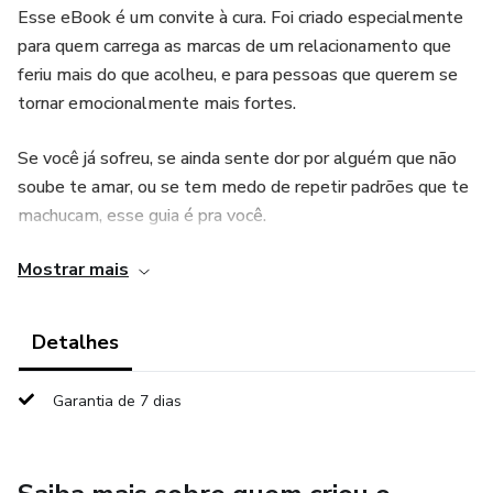
Esse eBook é um convite à cura. Foi criado especialmente
para quem carrega as marcas de um relacionamento que
feriu mais do que acolheu, e para pessoas que querem se
tornar emocionalmente mais fortes.
Se você já sofreu, se ainda sente dor por alguém que não
soube te amar, ou se tem medo de repetir padrões que te
machucam, esse guia é pra você.
Mostrar mais
Aqui você vai encontrar:
• Reflexões profundas para te ajudar a entender o que
Detalhes
viveu
Garantia de 7 dias
• Ferramentas práticas para se libertar do que ainda te
prende