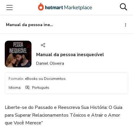
Ir
Ir
Ir
para
para
para
o
o
o
conteúdo
pagamento
rodapé
Manual da pessoa inesquecível
principal
Manual da pessoa inesquecível
Daniel Oliveira
Formato
:
eBooks ou Documentos
Idioma
:
Português
Liberte-se do Passado e Reescreva Sua História: O Guia
para Superar Relacionamentos Tóxicos e Atrair o Amor
que Você Merece”