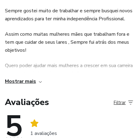
Sempre gostei muito de trabalhar e sempre busquei novos
*CERTIFICADO DE CONCLUSÃO
aprendizados para ter minha independência Profissional.
* SUPORTE VIA WHATSAPP
Assim como muitas mulheres mães que trabalham fora e
tem que cuidar de seus lares , Sempre fui atrás dos meus
objetivos!
Quero poder ajudar mais mulheres a crescer em sua carreira
e aumentar ainda mais sua renda !!
Mostrar mais
Passando minha experiência e sabedoria que vim adquirindo
todos esses anos .
Avaliações
Filtrar
5
1 avaliações