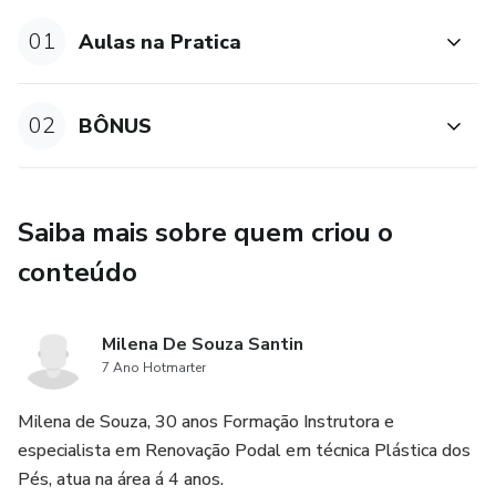
Contra indicações;
01
Aulas na Pratica
Efeito Rebote, o que é? e como reverte caso ocorra;
02
BÔNUS
Apostila de Biossegurança ;
BÔNUS :
Saiba mais sobre quem criou o
*BANNER DE DIVUGAÇÃO
conteúdo
*FICHA DE ANAMNESIA
Milena De Souza Santin
*APOSTILA SPA DOS PÉS TREINAMENTO EM
7 Ano Hotmarter
ESCALDA PÉS
Milena de Souza, 30 anos Formação Instrutora e
*APOSTILA MASSAGEM RELAXANTE
especialista em Renovação Podal em técnica Plástica dos
Pés, atua na área á 4 anos.
*APOSTILA RECEITAS DE ESFOLIANTES CASEIROS