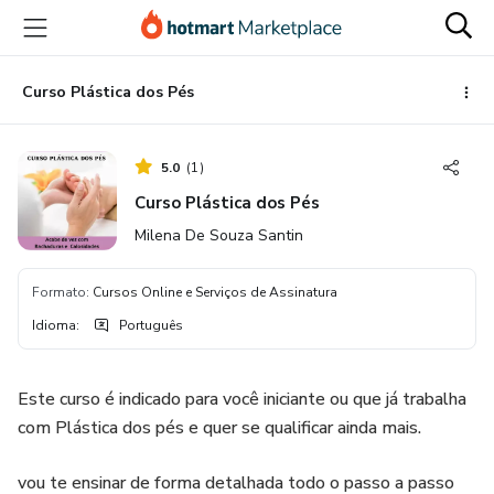
Ir
Ir
Ir
para
para
para
o
o
o
conteúdo
pagamento
rodapé
Curso Plástica dos Pés
principal
5.0
(
1
)
Curso Plástica dos Pés
Milena De Souza Santin
Formato
:
Cursos Online e Serviços de Assinatura
Idioma
:
Português
Este curso é indicado para você iniciante ou que já trabalha
com Plástica dos pés e quer se qualificar ainda mais.
vou te ensinar de forma detalhada todo o passo a passo