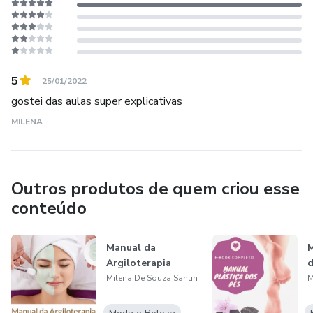
5
25/01/2022
gostei das aulas super explicativas
MILENA
Outros produtos de quem criou esse
conteúdo
Manual da
M
Argiloterapia
d
Milena De Souza Santin
M