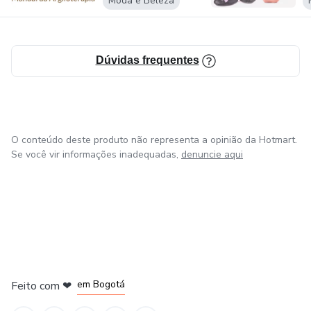
Moda e Beleza
Dúvidas frequentes
O conteúdo deste produto não representa a opinião da Hotmart.
Se você vir informações inadequadas,
denuncie aqui
em Amsterdam
em Madrid
em Bogotá
Feito com
❤
em Belo Horizonte
na Cidade do México