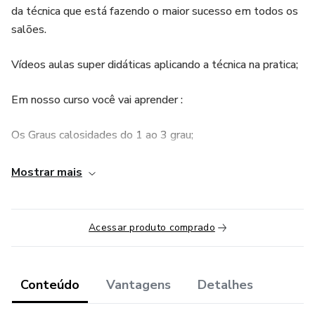
da técnica que está fazendo o maior sucesso em todos os
salões.
Vídeos aulas super didáticas aplicando a técnica na pratica;
Em nosso curso você vai aprender :
Os Graus calosidades do 1 ao 3 grau;
Tempo de ação do produto para cada grau de calosidade;
Mostrar mais
Tempo de retorno da cliente de acordo com cada grau
calosidade;
Acessar produto comprado
Lista de matérias com 3 opção de produtos diferentes;
Conteúdo
Vantagens
Detalhes
Introdução sobre a técnica Plástica dos pés ;