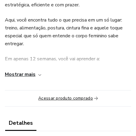
estratégica, eficiente e com prazer.
Aqui, você encontra tudo o que precisa em um só lugar:
treino, alimentação, postura, cintura fina e aquele toque
especial que só quem entende o corpo feminino sabe
entregar.
Em apenas 12 semanas, você vai aprender a:
✨ Treinar com inteligência e propósito – sem perder
Mostrar mais
tempo com exercícios aleatórios
✨ Afinar a cintura e destacar os glúteos com métodos
Acessar produto comprado
eficazes
✨ Comer de forma estratégica, sem passar fome e sem
Detalhes
dietas malucas