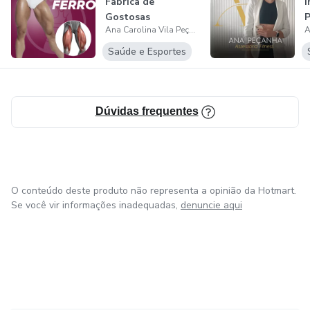
Fábrica de
I
cintura fina, glúteos empinados, autoestima lá em cima e
Gostosas
disciplina de verdade, esse programa é pra você.
Ana Carolina Vila Peçanha
Saúde e Esportes
💥 O corpo dos seus sonhos começa com a decisão de dar
o primeiro passo.
Vem comigo e descubra o poder de se sentir forte, segura
Dúvidas frequentes
e gostosa de verdade.
O conteúdo deste produto não representa a opinião da Hotmart.
Se você vir informações inadequadas,
denuncie aqui