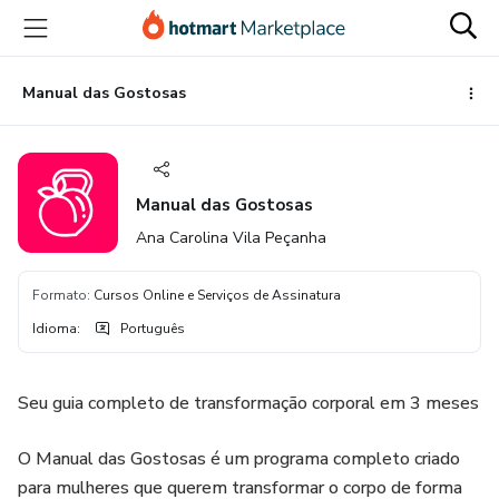
Ir
Ir
Ir
para
para
para
o
o
o
conteúdo
pagamento
rodapé
Manual das Gostosas
principal
Manual das Gostosas
Ana Carolina Vila Peçanha
Formato
:
Cursos Online e Serviços de Assinatura
Idioma
:
Português
Seu guia completo de transformação corporal em 3 meses
O Manual das Gostosas é um programa completo criado
para mulheres que querem transformar o corpo de forma