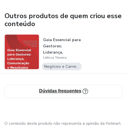
este produto digital com o intuito de oferecer um
conteúdo de alta qualidade a um preço acessível. Seu
Outros produtos de quem criou esse
objetivo é democratizar o conhecimento que,
conteúdo
tradicionalmente, é disponibilizado apenas em cursos de
pós-graduação, permitindo que mais pessoas tenham
Guia Essencial para
acesso a informações valiosas e aplicáveis no mercado.
Gestores:
Liderança,
Letticia Teixeira
Comunicação e
Resul...
Negócios e Carreira
Dúvidas frequentes
O conteúdo deste produto não representa a opinião da Hotmart.