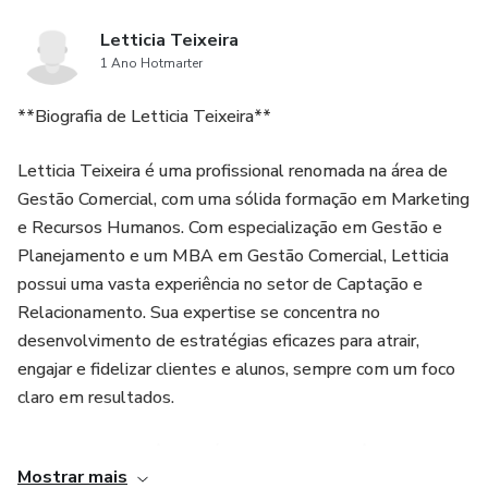
estoques excedentes, contribuindo para uma produção
mais sustentável e alinhada com boas práticas de ESG.
Letticia Teixeira
1 Ano Hotmarter
**Biografia de Letticia Teixeira**
Letticia Teixeira é uma profissional renomada na área de
Gestão Comercial, com uma sólida formação em Marketing
e Recursos Humanos. Com especialização em Gestão e
Planejamento e um MBA em Gestão Comercial, Letticia
possui uma vasta experiência no setor de Captação e
Relacionamento. Sua expertise se concentra no
desenvolvimento de estratégias eficazes para atrair,
engajar e fidelizar clientes e alunos, sempre com um foco
claro em resultados.
Motivada pela vivência prática e pelas experiências
Mostrar mais
acumuladas ao longo de sua carreira, Letticia decidiu criar