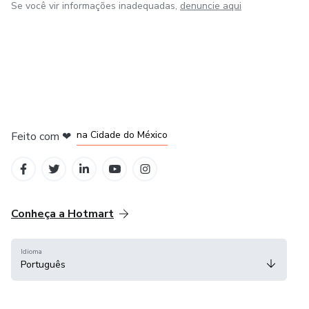
Se você vir informações inadequadas,
denuncie aqui
em Bogotá
em Amsterdam
em Madrid
na Cidade do México
Feito com
❤
em Belo Horizonte
Conheça a Hotmart
Idioma
Português