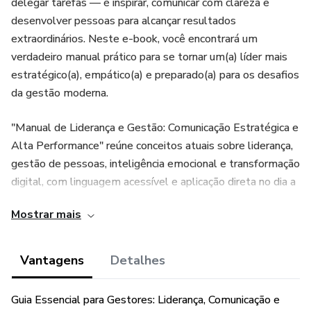
delegar tarefas — é inspirar, comunicar com clareza e
desenvolver pessoas para alcançar resultados
extraordinários. Neste e-book, você encontrará um
verdadeiro manual prático para se tornar um(a) líder mais
estratégico(a), empático(a) e preparado(a) para os desafios
da gestão moderna.
"Manual de Liderança e Gestão: Comunicação Estratégica e
Alta Performance" reúne conceitos atuais sobre liderança,
gestão de pessoas, inteligência emocional e transformação
digital, com linguagem acessível e aplicação direta no dia a
dia profissional.
Mostrar mais
Você terá acesso a:
Vantagens
Detalhes
Ferramentas práticas de gestão (feedbacks, roteiros de
reunião, organização de equipes)
Guia Essencial para Gestores: Liderança, Comunicação e