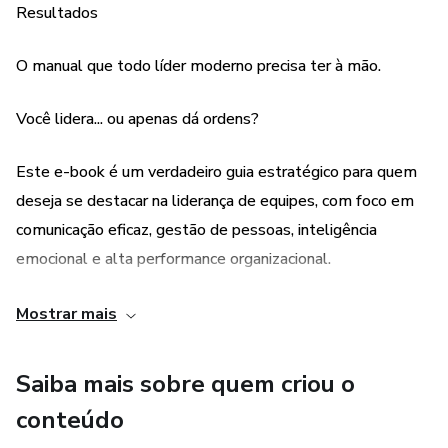
Resultados
Estratégias de comunicação eficaz e construção de equipes
de alta performance
O manual que todo líder moderno precisa ter à mão.
Situações-problema, quizzes e exercícios que estimulam o
pensamento crítico
Você lidera... ou apenas dá ordens?
Reflexões sobre o papel do líder na era digital e como
Este e-book é um verdadeiro guia estratégico para quem
manter a relevância profissional
deseja se destacar na liderança de equipes, com foco em
comunicação eficaz, gestão de pessoas, inteligência
Ideal para profissionais que desejam liderar com propósito,
emocional e alta performance organizacional.
empreendedores, gestores de equipe, coordenadores,
estudantes de áreas da gestão e todos que buscam
O que você vai encontrar:
Mostrar mais
crescer com estratégia e consciência. Livro impresso em ,
no tamanho 21x30cm com 44 páginas. Este produto é
Os pilares da liderança estratégica e como aplicá-los na
feito sob demandas - será produzido especialmente para
Saiba mais sobre quem criou o
prática
você após a compra. Por isso, o prazo de entrega pode
conteúdo
levar alguns dias. Essa abordagem reduz desperdícios e
Técnicas de comunicação que transformam amb