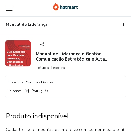
Ir
Ir
Ir
para
para
para
o
o
o
conteúdo
pagamento
rodapé
Manual de Liderança e Gestão: Comunicação Estratégica e Alta Performance
principal
Manual de Liderança e Gestão:
Comunicação Estratégica e Alta
Performance
Letticia Teixeira
Formato
:
Produtos Físicos
Idioma
:
Português
Produto indisponível
Cadastre-se e mostre seu interesse em comprar para o(a)