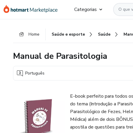
Ir
Ir
Ir
Categorias
para
para
para
o
o
o
conteúdo
pagamento
rodapé
Home
Saúde e esporte
Saúde
principal
Manual de Parasitologia
Português
E-book perfeito para todos os
do tema (Introdução a Parasi
Parasitológico de Fezes, Hel
Médica) além de dois BÔNUS in
apostila de questões para tre