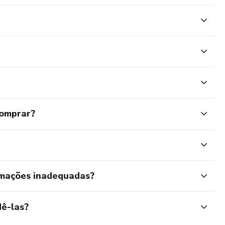
comprar?
rmações inadequadas?
ê-las?