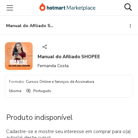
Ir
Ir
Ir
para
para
para
o
o
o
conteúdo
pagamento
rodapé
Manual do Afiliado SHOPEE
principal
Manual do Afiliado SHOPEE
Fernanda Costa
Formato
:
Cursos Online e Serviços de Assinatura
Idioma
:
Português
Produto indisponível
Cadastre-se e mostre seu interesse em comprar para o(a)
autor(a) deste curso!