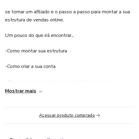
se tornar um afiliado e o passo a passo para montar a sua
estrutura de vendas online.
Um pouco do que irá encontrar...
-Como montar sua estrutura
-Como criar a sua conta
-Passo a passo para ter a sua inscrição aprovada
Mostrar mais
-Passo a passo para fazer a sua inscrição
-Como funciona os Links de afiliado (link para produtos,
Acessar produto comprado
categorias e coleção)
-Como achar vídeos na plataforma