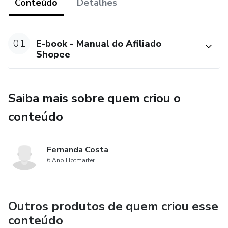
Conteúdo
Detalhes
-Como cadastrar conta bancária
01
E-book - Manual do Afiliado
-Montar sua coleção
Shopee
-Estratégias de vendas orgânicas para o Facebook e
Instagram sem precisar aparecer e investir em anúncios
Saiba mais sobre quem criou o
E mais bônus especiais no grupo do TELEGRAM.
conteúdo
Fernanda Costa
6 Ano Hotmarter
Outros produtos de quem criou esse
conteúdo