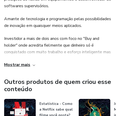
softwares supervisórios.
Amante de tecnologia e programação pelas possibilidades
de inovação em quaisquer meios aplicados.
Investidor a mais de dois anos com foco no "Buy and
holder" onde acredita fielmente que dinheiro só é
conquistado com muito trabalho e esforço inteligente mas
que investimentos podem potencializar os ganhos na
Mostrar mais
construção do patrimônio e de renda passiva.
Outros produtos de quem criou esse
conteúdo
Estatística - Como
J
a Netflix sabe qual
M
filme você gosta?
i