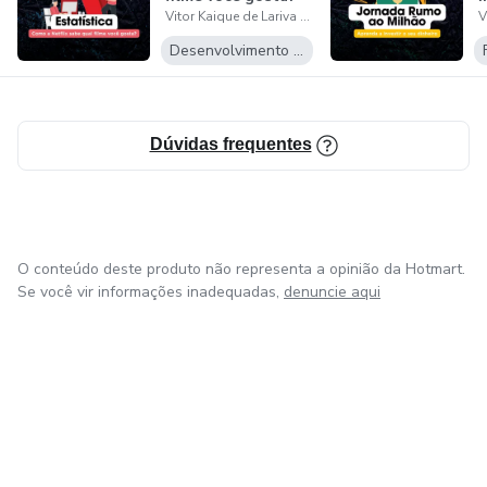
Vitor Kaique de Lariva Penteado
d
Desenvolvimento Pessoal
Dúvidas frequentes
O conteúdo deste produto não representa a opinião da Hotmart.
Se você vir informações inadequadas,
denuncie aqui
em Amsterdam
em Madrid