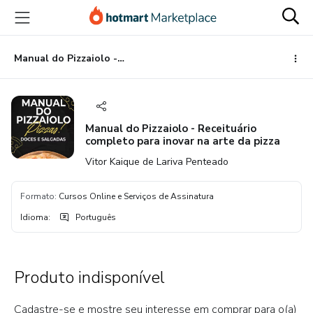
Ir
Ir
Ir
para
para
para
o
o
o
conteúdo
pagamento
rodapé
Manual do Pizzaiolo - Receituário completo para inovar na arte da pizza
principal
Manual do Pizzaiolo - Receituário
completo para inovar na arte da pizza
Vitor Kaique de Lariva Penteado
Formato
:
Cursos Online e Serviços de Assinatura
Idioma
:
Português
Produto indisponível
Cadastre-se e mostre seu interesse em comprar para o(a)