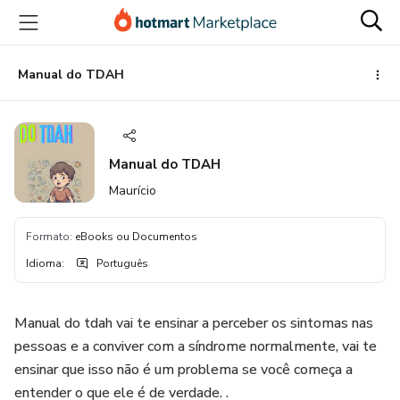
Ir
Ir
Ir
para
para
para
o
o
o
conteúdo
pagamento
rodapé
Manual do TDAH
principal
Manual do TDAH
Maurício
Formato
:
eBooks ou Documentos
Idioma
:
Português
Manual do tdah vai te ensinar a perceber os sintomas nas
pessoas e a conviver com a síndrome normalmente, vai te
ensinar que isso não é um problema se você começa a
entender o que ele é de verdade. .