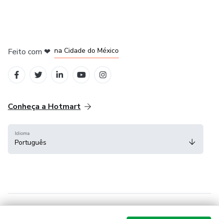
em Bogotá
em Amsterdam
em Madrid
na Cidade do México
Feito com
❤
em Belo Horizonte
Conheça a Hotmart
Idioma
Português