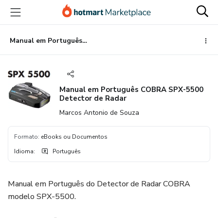
Ir
Ir
Ir
para
para
para
o
o
o
conteúdo
pagamento
rodapé
Manual em Português COBRA SPX-5500 Detector de Radar
principal
Manual em Português COBRA SPX-5500
Detector de Radar
Marcos Antonio de Souza
Formato
:
eBooks ou Documentos
Idioma
:
Português
Manual em Português do Detector de Radar COBRA
modelo SPX-5500.