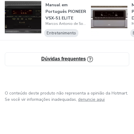
Manual em
Português PIONEER
P
VSX-51 ELITE
Marcos Antonio de Souza
Receiver
C
Entretenimento
Dúvidas frequentes
O conteúdo deste produto não representa a opinião da Hotmart.
Se você vir informações inadequadas,
denuncie aqui