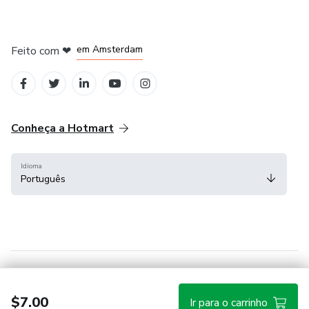
em Madrid
em Amsterdam
Feito com
❤
em Belo Horizonte
na Cidade do México
em Bogotá
Conheça a Hotmart
Idioma
Português
Central de ajuda
Termos
Privacidade
Cookies
$7.00
Ir para o carrinho