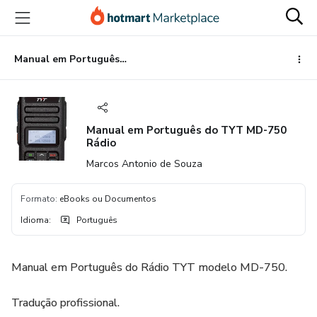
Ir
Ir
Ir
para
para
para
o
o
o
conteúdo
pagamento
rodapé
Manual em Português do TYT MD-750 Rádio
principal
Manual em Português do TYT MD-750
Rádio
Marcos Antonio de Souza
Formato
:
eBooks ou Documentos
Idioma
:
Português
Manual em Português do Rádio TYT modelo MD-750.
Tradução profissional.