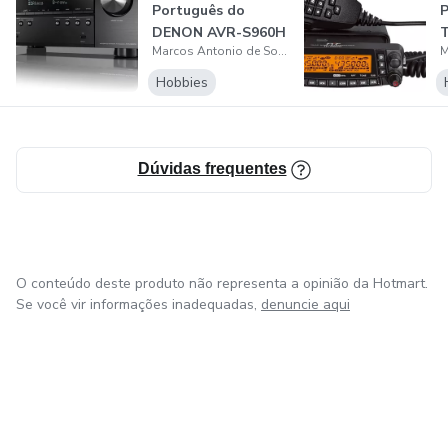
Português do
P
DENON AVR-S960H
T
Marcos Antonio de Souza
Receiver
Hobbies
Dúvidas frequentes
O conteúdo deste produto não representa a opinião da Hotmart.
Se você vir informações inadequadas,
denuncie aqui