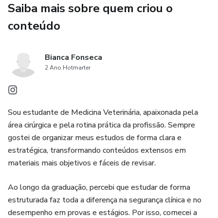
✔ Check-list pré-cirúrgico
Saiba mais sobre quem criou o
conteúdo
Ideal para:
– Revisão para provas
Bianca Fonseca
2 Ano Hotmarter
– Estudo para estágios
– Preparação para residência
Sou estudante de Medicina Veterinária, apaixonada pela
área cirúrgica e pela rotina prática da profissão. Sempre
– Consulta rápida no dia a dia acadêmico
gostei de organizar meus estudos de forma clara e
estratégica, transformando conteúdos extensos em
Material em PDF organizado com tabelas comparativas e
materiais mais objetivos e fáceis de revisar.
linguagem clara, facilitando a fixação do conteúdo.
Ao longo da graduação, percebi que estudar de forma
estruturada faz toda a diferença na segurança clínica e no
desempenho em provas e estágios. Por isso, comecei a