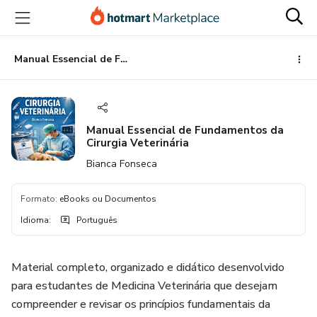
Ir
Ir
Ir
para
para
para
o
o
o
conteúdo
pagamento
rodapé
Manual Essencial de Fundamentos da Cirurgia Veterinária
principal
Manual Essencial de Fundamentos da
Cirurgia Veterinária
Bianca Fonseca
Formato
:
eBooks ou Documentos
Idioma
:
Português
Material completo, organizado e didático desenvolvido
para estudantes de Medicina Veterinária que desejam
compreender e revisar os princípios fundamentais da