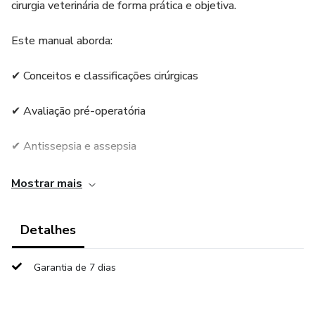
cirurgia veterinária de forma prática e objetiva.
Este manual aborda:
✔ Conceitos e classificações cirúrgicas
✔ Avaliação pré-operatória
✔ Antissepsia e assepsia
✔ Preparo do paciente e campo cirúrgico
Mostrar mais
✔ Fios cirúrgicos (absorvíveis e inabsorvíveis)
Detalhes
✔ Complicações trans e pós-operatórias
Garantia de 7 dias
✔ Monitoramento e cuidados no pós-operatório