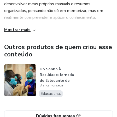
desenvolver meus próprios manuais e resumos
organizados, pensando não só em memorizar, mas em
realmente compreender e aplicar o conhecimento.
Mostrar mais
Meu objetivo é ajudar outros estudantes a estudarem com
mais clareza, confiança e propósito dentro da Medicina
Veterinária.
Outros produtos de quem criou esse
conteúdo
Do Sonho à
Realidade: Jornada
do Estudante de
Bianca Fonseca
Veterinária
Educacional
Dúvidas frequentes