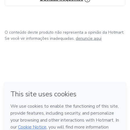
O conteúdo deste produto não representa a opinião da Hotmart.
Se você vir informações inadequadas,
denuncie aqui
em Bogotá
em Amsterdam
em Madrid
na Cidade do México
Feito com
❤
em Belo Horizonte
Conheça a Hotmart