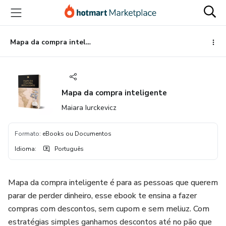
Ir
Ir
Ir
para
para
para
o
o
o
conteúdo
pagamento
rodapé
Mapa da compra inteligente
principal
Mapa da compra inteligente
Maiara Iurckevicz
Formato
:
eBooks ou Documentos
Idioma
:
Português
Mapa da compra inteligente é para as pessoas que querem
parar de perder dinheiro, esse ebook te ensina a fazer
compras com descontos, sem cupom e sem meliuz. Com
estratégias simples ganhamos descontos até no pão que