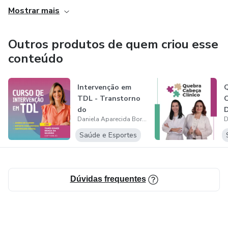
Mostrar mais
Outros produtos de quem criou esse
conteúdo
Intervenção em
TDL - Transtorno
C
do
D
Daniela Aparecida Borges Ultramare
Desenvolvimento
T
de Lingua...
Saúde e Esportes
Dúvidas frequentes