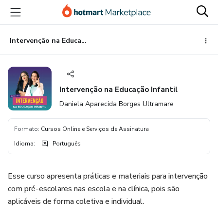
Ir
Ir
Ir
para
para
para
o
o
o
conteúdo
pagamento
rodapé
Intervenção na Educação Infantil
principal
Intervenção na Educação Infantil
Daniela Aparecida Borges Ultramare
Formato
:
Cursos Online e Serviços de Assinatura
Idioma
:
Português
Esse curso apresenta práticas e materiais para intervenção
com pré-escolares nas escola e na clínica, pois são
aplicáveis de forma coletiva e individual.