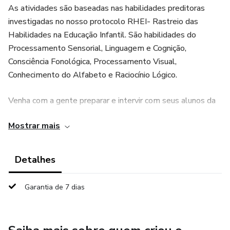
As atividades são baseadas nas habilidades preditoras
investigadas no nosso protocolo RHEI- Rastreio das
Habilidades na Educação Infantil. São habilidades do
Processamento Sensorial, Linguagem e Cognição,
Consciência Fonológica, Processamento Visual,
Conhecimento do Alfabeto e Raciocínio Lógico.
Venha com a gente preparar e intervir com seus alunos da
educação infantil para que eles obtenham sucesso na
Mostrar mais
alfabetização!
Certificado digital e acesso de 3 meses.
Detalhes
Garantia de 7 dias