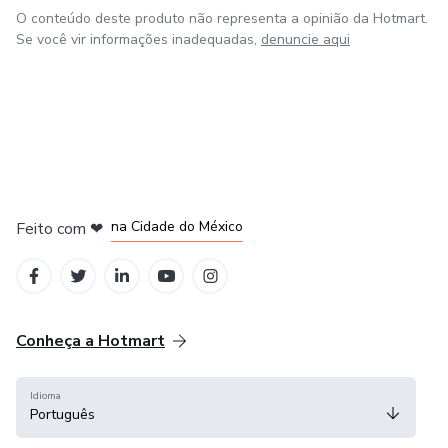
O conteúdo deste produto não representa a opinião da Hotmart.
Se você vir informações inadequadas,
denuncie aqui
em Bogotá
em Amsterdam
em Madrid
na Cidade do México
Feito com
❤
em Belo Horizonte
Conheça a Hotmart
Idioma
Português