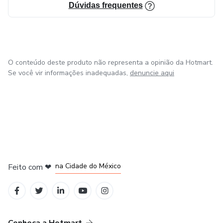
Dúvidas frequentes
O conteúdo deste produto não representa a opinião da Hotmart.
Se você vir informações inadequadas,
denuncie aqui
em Bogotá
em Amsterdam
em Madrid
na Cidade do México
Feito com
❤
em Belo Horizonte