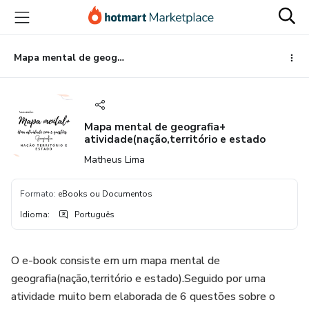
Ir
Ir
Ir
para
para
para
o
o
o
conteúdo
pagamento
rodapé
Mapa mental de geografia+ atividade(nação,território e estado
principal
Mapa mental de geografia+
atividade(nação,território e estado
Matheus Lima
Formato
:
eBooks ou Documentos
Idioma
:
Português
O e-book consiste em um mapa mental de
geografia(nação,território e estado).Seguido por uma
atividade muito bem elaborada de 6 questões sobre o