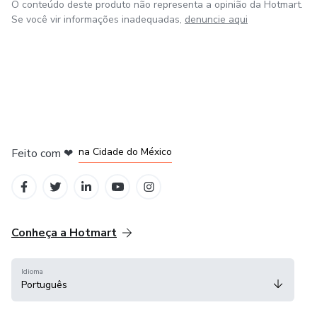
O conteúdo deste produto não representa a opinião da Hotmart.
Se você vir informações inadequadas,
denuncie aqui
em Bogotá
em Amsterdam
em Madrid
na Cidade do México
Feito com
❤
em Belo Horizonte
Conheça a Hotmart
Idioma
Português