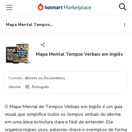
Ir
Ir
Ir
para
para
para
o
o
o
conteúdo
pagamento
rodapé
Mapa Mental Tempos Verbais em Inglês
principal
Mapa Mental Tempos Verbais em Inglês
Formato
:
eBooks ou Documentos
Idioma
:
Português
O Mapa Mental de Tempos Verbais em Inglês é um guia
visual que simplifica todos os tempos verbais do idioma
em uma única estrutura clara e fácil de entender. Ele
organiza regras, usos, palavras-chave e exemplos de forma