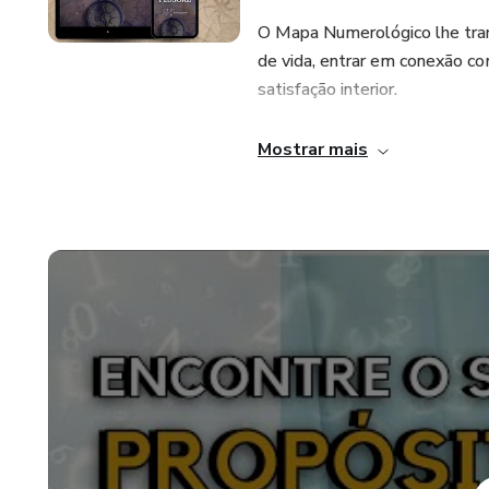
O Mapa Numerológico lhe trará
de vida, entrar em conexão co
satisfação interior.
Para fazer o seu Mapa será
Mostrar mais
NASCIMENTO, exatamente como
seja casado (a), favor informa
que os dados estejam corretos
*Prazo de entrega: 15 dias út