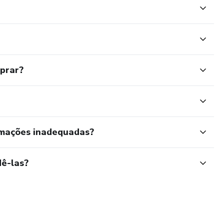
mprar?
rmações inadequadas?
ê-las?