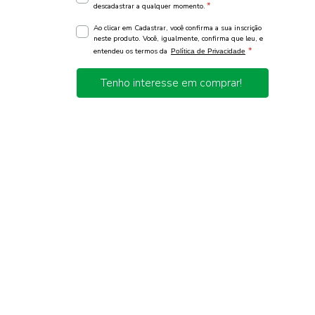
*
descadastrar a qualquer momento.
Ao clicar em Cadastrar, você confirma a sua inscrição
neste produto. Você, igualmente, confirma que leu, e
*
entendeu os termos da
Política de Privacidade
Tenho interesse em comprar!