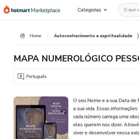
Ir
Ir
Ir
Categorias
para
para
para
o
o
o
conteúdo
pagamento
rodapé
Home
Autoconhecimento e espiritualidade
principal
MAPA NUMEROLÓGICO PESSO
Português
O seu Nome e a sua Data de 
a sua vida. Essas informaçõe
cada número carrega uma vibra
eles querem nos dizer. Atravé
viver e desenvolver nessa exis