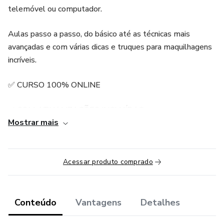
telemóvel ou computador.
Aulas passo a passo, do básico até as técnicas mais
avançadas e com várias dicas e truques para maquilhagens
incríveis.
✅ CURSO 100% ONLINE
✅ COM ATUALIZAÇÕES INCLUÍDAS
Mostrar mais
✅ CERTIFICADO INCLUÍDO
✅ GRUPO VIP NO FACEBOOK PARA ALUNAS
Acessar produto comprado
✅ SUPORTE EXCLUSIVO COM A JOANA
Conteúdo
Vantagens
Detalhes
✅ AVALIAÇÕES DAS TÉCNICAS ENSINADAS