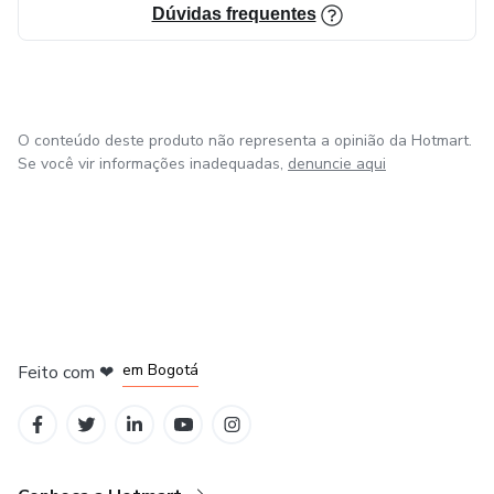
Dúvidas frequentes
O conteúdo deste produto não representa a opinião da Hotmart.
Se você vir informações inadequadas,
denuncie aqui
em Amsterdam
em Madrid
em Bogotá
Feito com
❤
em Belo Horizonte
na Cidade do México