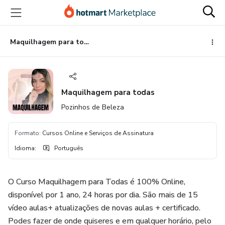
Ir
Ir
Ir
para
para
para
o
o
o
conteúdo
pagamento
rodapé
Maquilhagem para todas
principal
Maquilhagem para todas
Pozinhos de Beleza
Formato
:
Cursos Online e Serviços de Assinatura
Idioma
:
Português
O Curso Maquilhagem para Todas é 100% Online,
disponível por 1 ano, 24 horas por dia. São mais de 15
vídeo aulas+ atualizações de novas aulas + certificado.
Podes fazer de onde quiseres e em qualquer horário, pelo