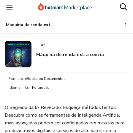
Ir
Ir
Ir
para
para
para
o
o
o
conteúdo
pagamento
rodapé
Máquina de renda extra com ia
principal
Máquina de renda extra com ia
Formato
:
eBooks ou Documentos
Idioma
:
Português
O Segredo da IA Revelado: Esqueça métodos lentos.
Descubra como as ferramentas de Inteligência Artificial
mais avançadas podem ser configuradas em minutos para
produzir ativos digitais e serviços de alto valor, sem a