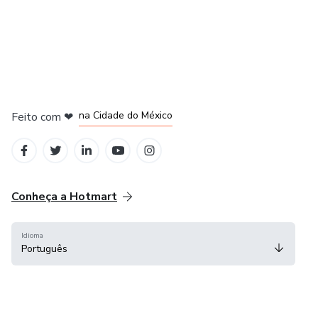
em Bogotá
em Amsterdam
em Madrid
na Cidade do México
Feito com
❤
em Belo Horizonte
Conheça a Hotmart
Idioma
Português