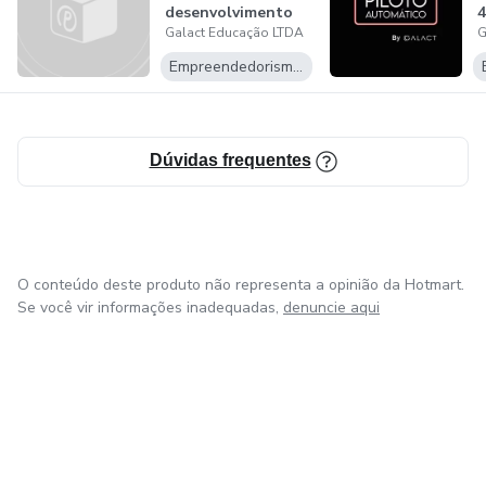
desenvolvimento
4
Galact Educação LTDA
G
de produtos
Empreendedorismo Digital
Dúvidas frequentes
O conteúdo deste produto não representa a opinião da Hotmart.
Se você vir informações inadequadas,
denuncie aqui
em Bogotá
em Amsterdam
em Madrid