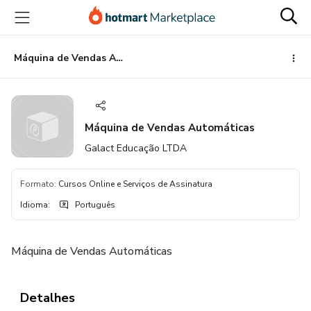
Ir
Ir
Ir
para
para
para
o
o
o
conteúdo
pagamento
rodapé
Máquina de Vendas Automáticas
principal
Máquina de Vendas Automáticas
Galact Educação LTDA
Formato
:
Cursos Online e Serviços de Assinatura
Idioma
:
Português
Máquina de Vendas Automáticas
Detalhes