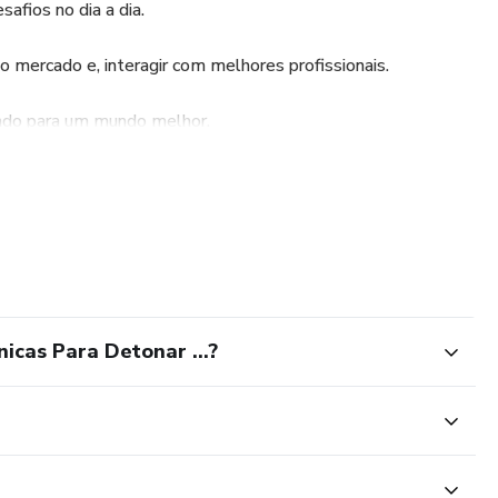
afios no dia a dia.
do mercado e, interagir com melhores profissionais.
uindo para um mundo melhor.
erindo ou solicitando assuntos.
 Viral, onde terei o maior prazer em trocar idéias e
icas Para Detonar ...?