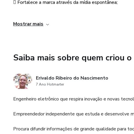
 Fortalece a marca através da mídia espontânea;
 Maior visibilidade potencializada pela Internet;
Mostrar mais
 Menor custo em relação às mídias tradicionais;
 Menos tempo para operacionalização de ações;
Saiba mais sobre quem criou o
 Assim, promove uma forma básica de comunicação, que 
Erivaldo Ribeiro do Nascimento
7 Ano Hotmarter
Engenheiro eletrônico que respira inovação e novas tecno
Empreendedor independente que estuda e desenvolve ma
Procura difundir informações de grande qualidade para t