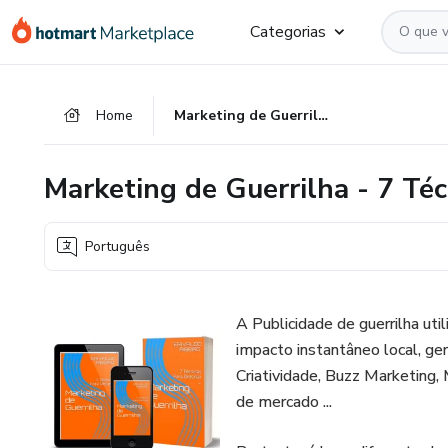
Ir
Ir
Ir
Categorias
para
para
para
o
o
o
conteúdo
pagamento
rodapé
Home
Marketing de Guerrilha - 7 Técnicas Para Detonar ...
principal
Marketing de Guerrilha - 7 Téc
Português
A Publicidade de guerrilha uti
impacto instantâneo local, ge
Criatividade, Buzz Marketing
de mercado ...