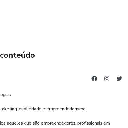
 conteúdo
gera uma maior participação dos consumidores.
logias
rketing, publicidade e empreendedorismo.
odos aqueles que são empreendedores, profissionais em