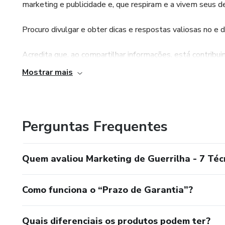
marketing e publicidade e, que respiram e a vivem seus des
Procuro divulgar e obter dicas e respostas valiosas no e 
Acredita que, ao compartilhar informações, está contrib
Mostrar mais
Fiquem à vontade para qualquer contato, comentando, sug
Tem um espaço no Facebook para a comunidade Publicidade
informações.
Perguntas Frequentes
Fiquem com Deus
Quem avaliou Marketing de Guerrilha - 7 Técn
Como funciona o “Prazo de Garantia”?
Quais diferenciais os produtos podem ter?