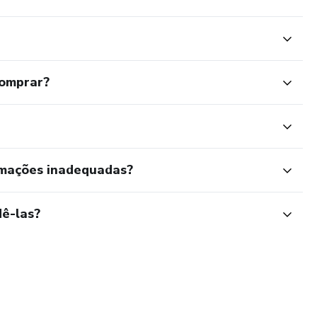
comprar?
rmações inadequadas?
ê-las?