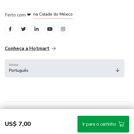
em Bogotá
em Amsterdam
em Madrid
na Cidade do México
Feito com
❤
em Belo Horizonte
Conheça a Hotmart
Idioma
Português
Central de ajuda
Termos
Privacidade
Cookies
US$ 7,00
Ir para o carrinho
Hotmart — 2011-2026 © Todos os direitos reservados.