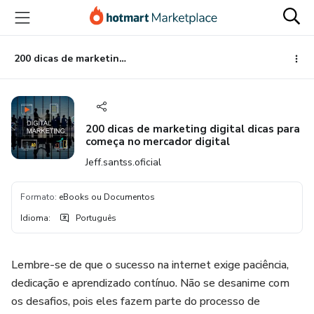
Ir
Ir
Ir
para
para
para
o
o
o
conteúdo
pagamento
rodapé
200 dicas de marketing digital dicas para começa no mercador digital
principal
200 dicas de marketing digital dicas para
começa no mercador digital
Jeff.santss.oficial
Formato
:
eBooks ou Documentos
Idioma
:
Português
Lembre-se de que o sucesso na internet exige paciência,
dedicação e aprendizado contínuo. Não se desanime com
os desafios, pois eles fazem parte do processo de