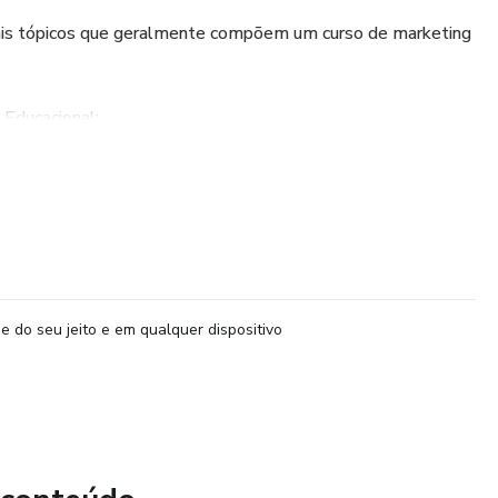
pais tópicos que geralmente compõem um curso de marketing
Educacional:
iais do marketing no setor educacional.
o: como mapear e segmentar alunos, pais, ex-alunos, e
stituições de Ensino:
e do seu jeito e em qualquer dispositivo
 de marca.
ucacional e criação de uma imagem confiável.
tor Educacional: