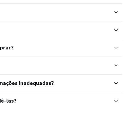
mprar?
rmações inadequadas?
ê-las?