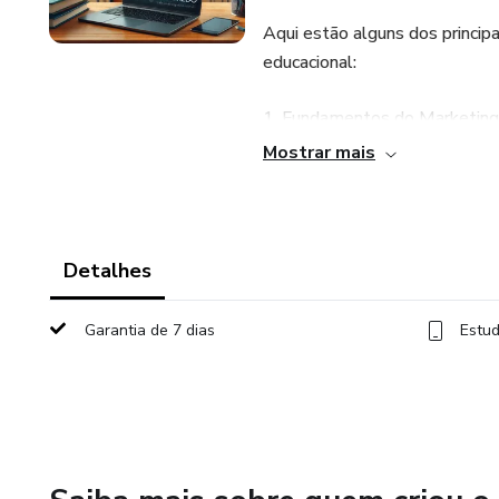
Aqui estão alguns dos princi
educacional:
1. Fundamentos do Marketing 
Mostrar mais
- Conceitos básicos e diferenc
- Compreensão do público-alv
outros stakeholders.
Detalhes
2. Construção de Marca para In
Garantia de 7 dias
Estud
- Identidade e posicionamento
- Diferenciação no mercado ed
3. Marketing Digital para o Se