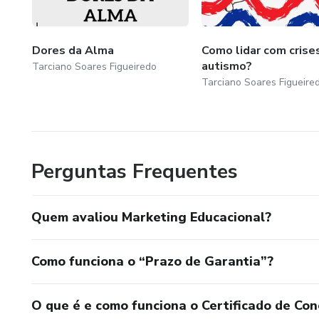
6. Análise de Dados e Mediçã
- Como mensurar o retorno so
Dores da Alma
Como lidar com crise
autismo?
Tarciano Soares Figueiredo
- Uso de métricas e KPIs (Ind
Tarciano Soares Figueire
educacional.
Esses cursos podem variar entr
instituições especializadas 
Perguntas Frequentes
comum ter atividades prática
instituições fictícias ou reais
Quem avaliou Marketing Educacional?
Como funciona o “Prazo de Garantia”?
O que é e como funciona o Certificado de Con