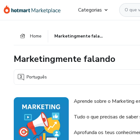
Ir
Ir
Ir
Categorias
para
para
para
o
o
o
conteúdo
pagamento
rodapé
Home
Marketingmente falando
principal
Marketingmente falando
Português
Aprende sobre o Marketing e
Tudo o que precisas de saber 
Aprofunda os teus conhecime