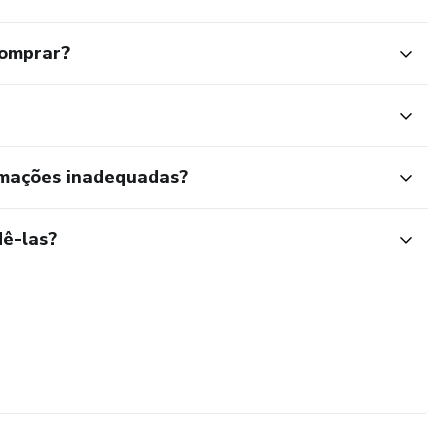
comprar?
rmações inadequadas?
ê-las?