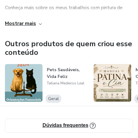
Conheça mais sobre os meus trabalhos com pintura de
móveis no meu site oficial:
Mostrar mais
www.tatianaleal.com.br
Outros produtos de quem criou esse
www.pinturademoveis.com.br
conteúdo
Pets Saudáveis,
Vida Feliz
C
Tatiana Medeiros Leal
T
Geral
Dúvidas frequentes