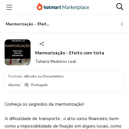
Ir
Ir
Ir
para
para
para
o
o
o
conteúdo
pagamento
rodapé
Marmorização - Efeito com tinta
principal
Marmorização - Efeito com tinta
Tatiana Medeiros Leal
Formato
:
eBooks ou Documentos
Idioma
:
Português
Conheça os segredos da marmorização!
A dificuldade de transporte , o alto curso financeiro, bem
como a impossibilidade de fixação em alguns locais, como