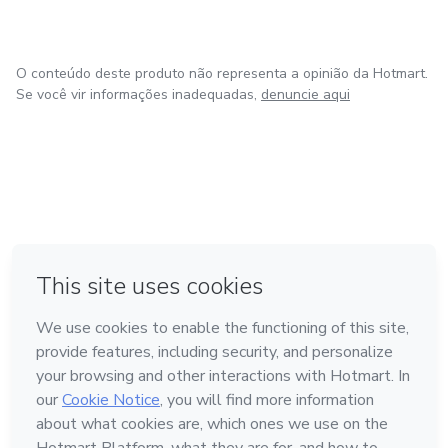
O conteúdo deste produto não representa a opinião da Hotmart.
Se você vir informações inadequadas,
denuncie aqui
em Bogotá
em Amsterdam
em Madrid
na Cidade do México
Feito com
❤
em Belo Horizonte
Conheça a Hotmart