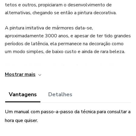
tetos e outros, propiciaram o desenvolvimento de
alternativas, chegando se então a pintura decorativa.
A pintura imitativa de mármores data-se,
aproximadamente 3000 anos, e apesar de ter tido grandes
períodos de latência, ela permanece na decoração como
um modo simples, de baixo custo e ainda de rara beleza.
No livro digital Marmorização você vai aprender a fazer
Mostrar mais
uma pintura imitativa procurando seguir os traços, as cores
e as características de uma pedra de mármore.
Vantagens
Detalhes
No ebook Marmorização, contém o passo-a passo
detalhado da técnica principal feita com tinta esmalte e a
Um manual com passo-a-passo da técnica para consultar a
preparação da superfície. Com certeza você se
hora que quiser.
surpreenderá com os resultados.