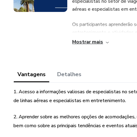
especialistas no setor de viag
aéreas e especialistas em en
Os participantes aprenderão 
entretenimento e atividades 
eventos atuais.
Mostrar mais
Além disso, eles aprenderão t
personalizados e como maximi
Vantagens
Detalhes
1. Acesso a informações valiosas de especialistas no seto
de linhas aéreas e especialistas em entretenimento.
2. Aprender sobre as melhores opções de acomodações, r
bem como sobre as principais tendências e eventos atuais