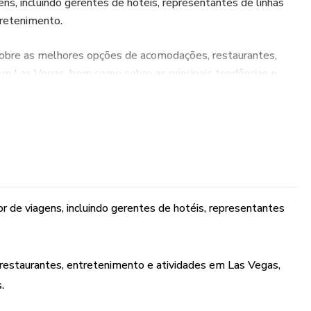
ens, incluindo gerentes de hotéis, representantes de linhas
tretenimento.
sobre as melhores opções de acomodações, restaurantes,
em Las Vegas, bem como sobre as principais tendências e
écnicas eficazes para planejar pacotes de viagem
zar seus lucros ao vender esses pacotes.
r de viagens, incluindo gerentes de hotéis, representantes
estaurantes, entretenimento e atividades em Las Vegas,
.