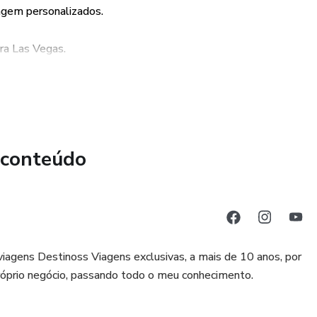
iagem personalizados.
ra Las Vegas.
gens e se tornar um especialista em viagens para Las Vegas.
 conteúdo
viagens Destinoss Viagens exclusivas, a mais de 10 anos, por
róprio negócio, passando todo o meu conhecimento.