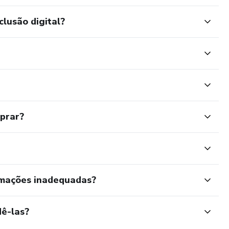
clusão digital?
mprar?
rmações inadequadas?
ê-las?