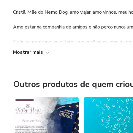
Cristã, Mãe do Nemo Dog, amo viajar, amo vinhos, meu hob
Amo estar na companhia de amigos e não perco nunca uma
E não se preocupe, eu estarei com você nessa jornada em
Mostrar mais
Descobri que viajar é o remédio para qualquer dor, viajar 
valorizar nossa vida, nossa cidade e ser pessoas melhores
Outros produtos de quem crio