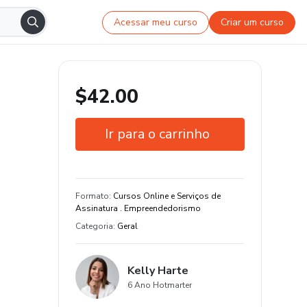
Acessar meu curso
Criar um curso
$42.00
Ir para o carrinho
Garantia de 7 dias
Formato
:
Cursos Online e Serviços de
Assinatura . Empreendedorismo
Categoria
:
Geral
Kelly Harte
6 Ano Hotmarter