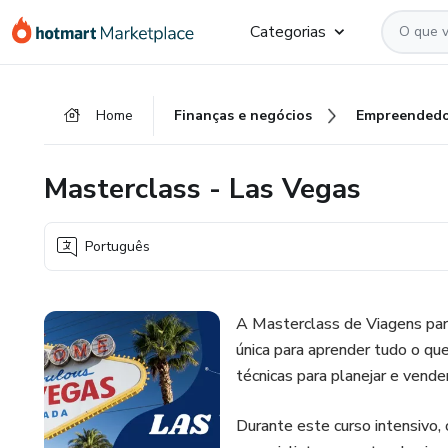
Ir
Ir
Ir
Categorias
para
para
para
o
o
o
conteúdo
pagamento
rodapé
Home
Finanças e negócios
Empreendedo
principal
Masterclass - Las Vegas
Português
A Masterclass de Viagens pa
única para aprender tudo o que
técnicas para planejar e vend
Durante este curso intensivo,