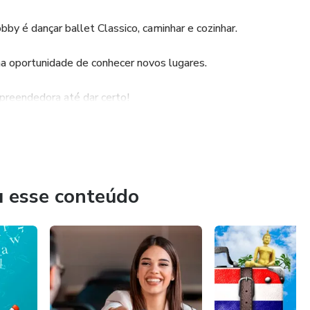
by é dançar ballet Classico, caminhar e cozinhar.
 oportunidade de conhecer novos lugares.
preendedora até dar certo!
transforma as pessoas, abre a mente, abre os olhos, nos faz
.
u esse conteúdo