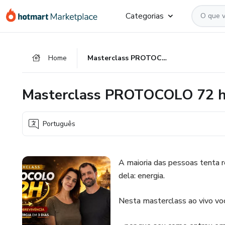
Ir
Ir
Ir
Categorias
para
para
para
o
o
o
conteúdo
pagamento
rodapé
Home
Masterclass PROTOCOLO 72 horas
principal
Masterclass PROTOCOLO 72 h
Português
A maioria das pessoas tenta re
dela: energia.
Nesta masterclass ao vivo voc