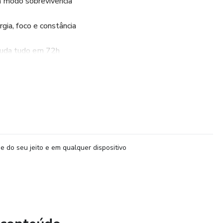
m modo sobrevivência
ergia, foco e constância
 muda tudo em 72h
ão.
que vivem fora do Brasil e precisam de soluções aplicáveis à
e do seu jeito e em qualquer dispositivo