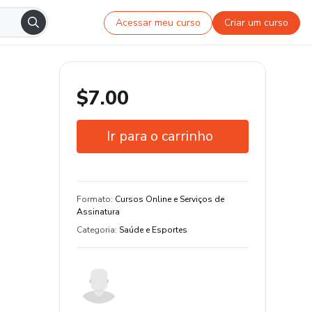
Acessar meu curso
Criar um curso
$7.00
Ir para o carrinho
Garantia de 15 dias
Estude do seu jeito e em qualquer
Formato
:
Cursos Online e Serviços de
dispositivo
Assinatura
Categoria
:
Saúde e Esportes