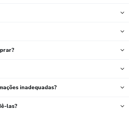
mprar?
rmações inadequadas?
ê-las?