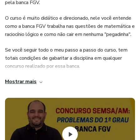
pela banca FGV.
O curso é muito didático e direcionado, nele você entende
como a banca FGV trabalha nas questões de matemática e
raciocínio lógico e como não cair em nenhuma "pegadinha".
Se você seguir todo o meu passo a passo do curso, tem
totais condições de gabaritar a disciplina em qualquer
concurso realizado por essa banca.
Mostrar mais
Bônus: 3 LIVES DE PORTUGUÊS COM A PROFESSORA
DENISE CARNEIRO.