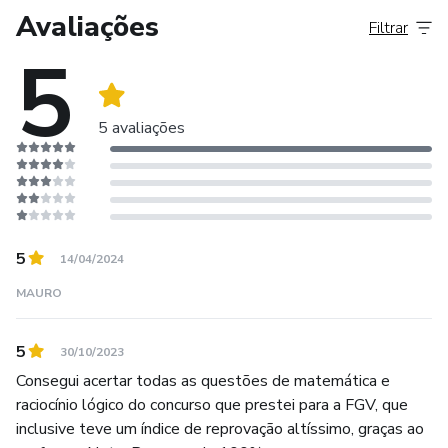
Sempre busco me atualizar do que vem sendo mais
Avaliações
Filtrar
cobrado nas mais diversas bancas e maneiras praticas e
5
acessíveis para que os meus alunos aprendam e dominem
os conteúdos.
5 avaliações
Contem comigo para tornar a matemática menos temida!
E, nunca esquecendo que para que se tenha bons
resultados nessa disciplina, precisamos de muita
PRÁTICA! Entender não significa saber fazer! Vamos
juntos e forte abraço!
5
14/04/2024
“Quem estuda e não pratica o que aprendeu, é como o
MAURO
homem que lavra e não semeia.”
5
30/10/2023
Consegui acertar todas as questões de matemática e
raciocínio lógico do concurso que prestei para a FGV, que
inclusive teve um índice de reprovação altíssimo, graças ao