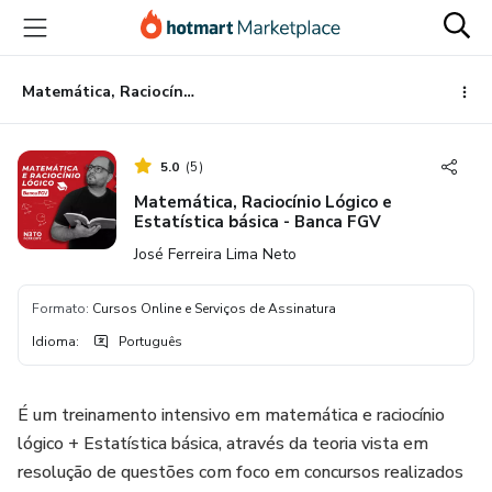
Ir
Ir
Ir
para
para
para
o
o
o
conteúdo
pagamento
rodapé
Matemática, Raciocínio Lógico e Estatística básica - Banca FGV
principal
5.0
(
5
)
Matemática, Raciocínio Lógico e
Estatística básica - Banca FGV
José Ferreira Lima Neto
Formato
:
Cursos Online e Serviços de Assinatura
Idioma
:
Português
É um treinamento intensivo em matemática e raciocínio
lógico + Estatística básica, através da teoria vista em
resolução de questões com foco em concursos realizados