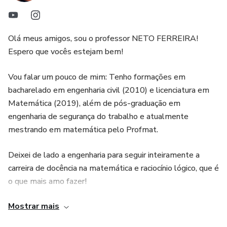
Olá meus amigos, sou o professor NETO FERREIRA!
Espero que vocês estejam bem!
Vou falar um pouco de mim: Tenho formações em
bacharelado em engenharia civil (2010) e licenciatura em
Matemática (2019), além de pós-graduação em
engenharia de segurança do trabalho e atualmente
mestrando em matemática pelo Profmat.
Deixei de lado a engenharia para seguir inteiramente a
carreira de docência na matemática e raciocínio lógico, que é
o que mais amo fazer!
Mostrar mais
Tenho uma ampla especialidade na área de concursos
públicos, tanto em cursos presenciais, quanto nos online.