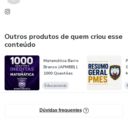
Outros produtos de quem criou esse
conteúdo
Matemática Barro
P
Branco (APMBB) |
G
1000 Questões
Inéditas
Educacional
Dúvidas frequentes