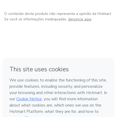
O conteúdo deste produto não representa a opinião da Hotmart.
Se você vir informações inadequadas,
denuncie aqui
em Amsterdam
em Madrid
em Bogotá
Feito com
❤
em Belo Horizonte
na Cidade do México
Conheça a Hotmart
Idioma