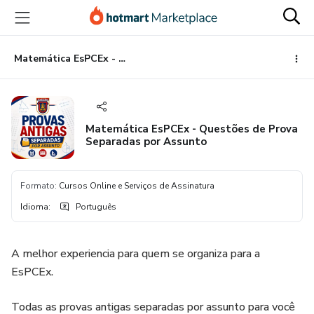
Ir
Ir
Ir
para
para
para
o
o
o
conteúdo
pagamento
rodapé
Matemática EsPCEx - Questões de Prova Separadas por Assunto
principal
Matemática EsPCEx - Questões de Prova
Separadas por Assunto
Formato
:
Cursos Online e Serviços de Assinatura
Idioma
:
Português
A melhor experiencia para quem se organiza para a
EsPCEx.
Todas as provas antigas separadas por assunto para você