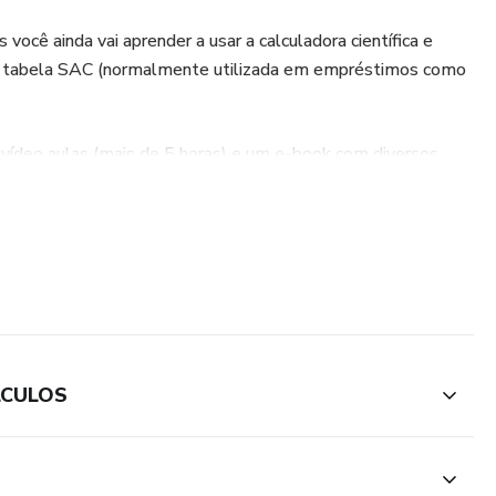
 você ainda vai aprender a usar a calculadora científica e
ma tabela SAC (normalmente utilizada em empréstimos como
 vídeo aulas (mais de 5 horas) e um e-book com diversos
o!
LCULOS