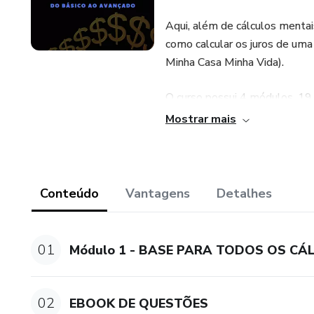
Aqui, além de cálculos mentais
como calcular os juros de u
Minha Casa Minha Vida).
O curso possui 4 módulos, 19
exercícios para treinar.
Mostrar mais
100% online, e com certificad
Conteúdo
Vantagens
Detalhes
01
Módulo 1 - BASE PARA TODOS OS CÁ
02
EBOOK DE QUESTÕES