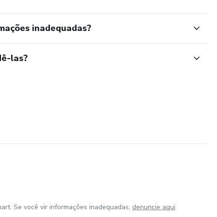
rmações inadequadas?
ê-las?
art. Se você vir informações inadequadas,
denuncie aqui