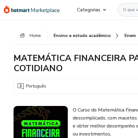
Ir
Ir
Ir
Categorias
para
para
para
o
o
o
conteúdo
pagamento
rodapé
Home
Ensino e estudo acadêmico
Enem
principal
MATEMÁTICA FINANCEIRA P
COTIDIANO
Português
O Curso de Matemática Financ
descomplicado, com macetes inc
e obter melhor desempenho 
ou investimentos.