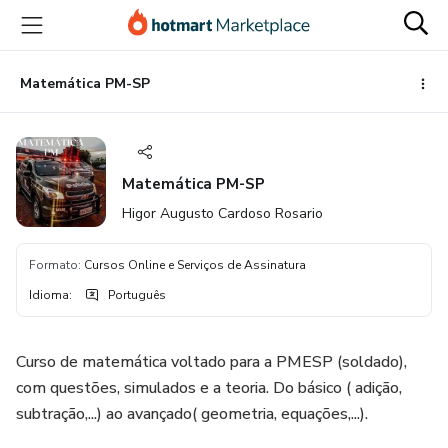
Ir
Ir
Ir
para
para
para
o
o
o
conteúdo
pagamento
rodapé
Matemática PM-SP
principal
Matemática PM-SP
Higor Augusto Cardoso Rosario
Formato
:
Cursos Online e Serviços de Assinatura
Idioma
:
Português
Curso de matemática voltado para a PMESP (soldado),
com questões, simulados e a teoria. Do básico ( adição,
subtração,...) ao avançado( geometria, equações,...).