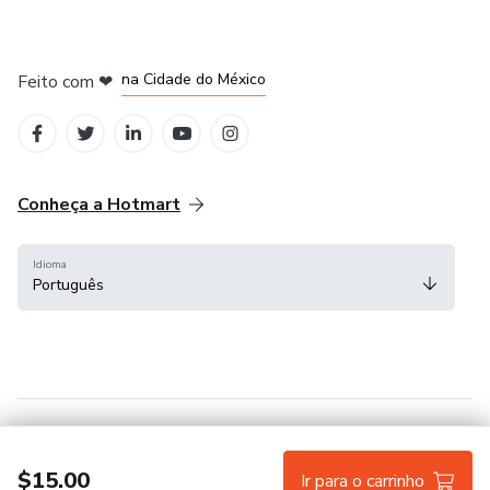
em Bogotá
em Amsterdam
em Madrid
na Cidade do México
Feito com
❤
em Belo Horizonte
Conheça a Hotmart
Idioma
Português
Central de ajuda
Termos
Privacidade
Cookies
$15.00
Ir para o carrinho