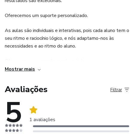
resultados são excecionais.
Oferecemos um suporte personalizado.
As aulas são individuais e interativas, pois cada aluno tem o
seu ritmo e raciocínio lógico, e nós adaptamo-nos às
necessidades e ao ritmo do aluno.
Oferecemos acompanhamento guiado.
Mostrar mais
Independentemente das aulas com o professor,
normalmente as dúvidas aparecem durante os “trabalhos
Avaliações
Filtrar
de casa” e o aluno pode sempre contar com o professor
5
para as esclarecer a qualquer momento.
Fique no conforto do seu lar.
1 avaliações
O ambiente é virtual e é cada vez mais o canal preferido