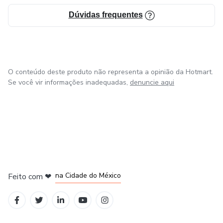
Dúvidas frequentes
O conteúdo deste produto não representa a opinião da Hotmart.
Se você vir informações inadequadas,
denuncie aqui
em Bogotá
em Amsterdam
em Madrid
na Cidade do México
Feito com
❤
em Belo Horizonte