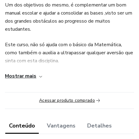
Um dos objetivos do mesmo, é complementar um bom
manual escolar e ajudar a consolidar as bases ,visto ser um
dos grandes obstáculos ao progresso de muitos
estudantes.
Este curso, não só ajuda com o básico da Matemática,
como também o auxilia a ultrapassar qualquer aversão que
sinta com esta disciplina.
Mostrar mais
Os diversos conceitos foram divididos em secções de fácil
compreensão. Visto ser um curso prático, não necessita de
ver os capítulos ou secções por ordem - pode consultar
apenas aquilo de que precisa.
Acessar produto comprado
Durante o curso irei dar muitos exercícios práticos e
sugestões para que a matemática seja fácil compreensão.
Conteúdo
Vantagens
Detalhes