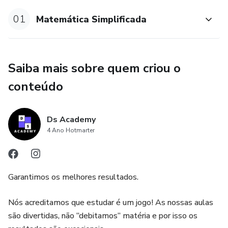
Duas sugestões que acho importantes a seguir:
01
Matemática Simplificada
Matemática não se lê, como se lê um romance. É preciso
treinar, repetindo o exercício para verificar se percebeu o
conceito.
Saiba mais sobre quem criou o
Segunda sugestão: é a de não avançar sem se perceber.
conteúdo
Ds Academy
4 Ano Hotmarter
Garantimos os melhores resultados.
Nós acreditamos que estudar é um jogo! As nossas aulas
são divertidas, não “debitamos” matéria e por isso os