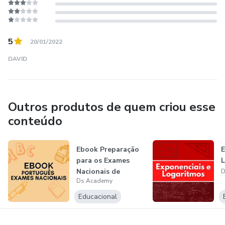
dos estudantes, a comodidade de estudar em casa
flexibiliza a agenda dos alunos e dos pais.
5
20/01/2022
DAVID
Outros produtos de quem criou esse
conteúdo
Ebook Preparação
E
para os Exames
L
Nacionais de
D
Ds Academy
Português
Educacional