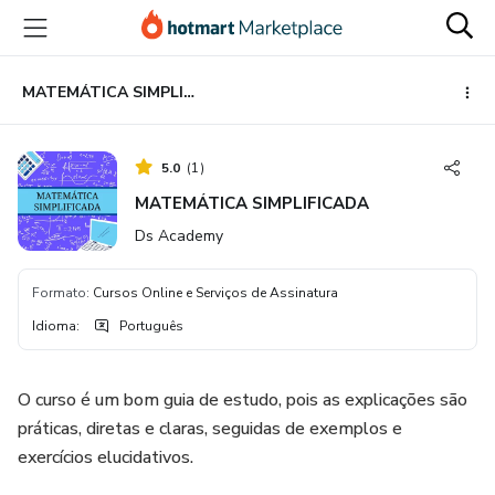
Ir
Ir
Ir
para
para
para
o
o
o
conteúdo
pagamento
rodapé
MATEMÁTICA SIMPLIFICADA
principal
5.0
(
1
)
MATEMÁTICA SIMPLIFICADA
Ds Academy
Formato
:
Cursos Online e Serviços de Assinatura
Idioma
:
Português
O curso é um bom guia de estudo, pois as explicações são
práticas, diretas e claras, seguidas de exemplos e
exercícios elucidativos.