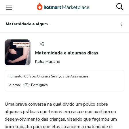
Ir
Ir
Ir
para
para
para
o
o
o
conteúdo
pagamento
rodapé
Maternidade e algumas dicas
principal
Maternidade e algumas dicas
Katia Mariane
Formato
:
Cursos Online e Serviços de Assinatura
Idioma
:
Português
Uma breve conversa na qual divido um pouco sobre
algumas práticas que temos em casa e que auxiliam no
desenvolvimento das crianças, visando que façamos um
bom trabalho para que elas alcancem a maturidade e