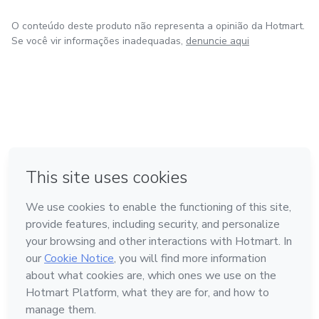
O conteúdo deste produto não representa a opinião da Hotmart.
Se você vir informações inadequadas,
denuncie aqui
em Amsterdam
em Madrid
em Bogotá
Feito com
❤
em Belo Horizonte
na Cidade do México
Conheça a Hotmart
Idioma
Português