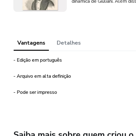
dinâmica de Giuliani. Além diss
Vantagens
Detalhes
- Edição em português
- Arquivo em alta definição
- Pode ser impresso
Saiba mais sobre quem criou o