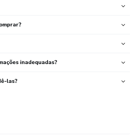
comprar?
rmações inadequadas?
ê-las?