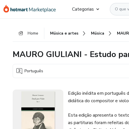
Ir
Ir
Ir
Categorias
para
para
para
o
o
o
conteúdo
pagamento
rodapé
Home
Música e artes
Música
principal
MAURO GIULIANI - Estudo par
Português
Edição inédita em português d
didática do compositor e violo
Esta edição apresenta o texto
as partituras foram refeitas 