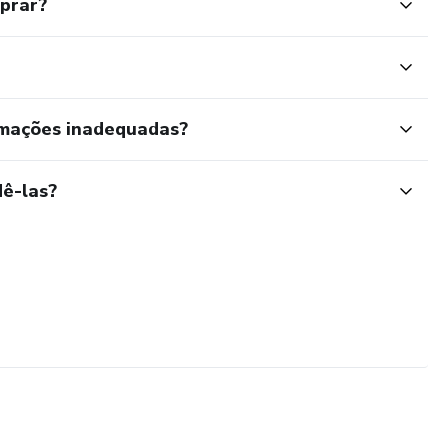
mprar?
rmações inadequadas?
ê-las?