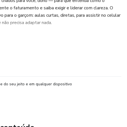
m criados para você, dono — para que entenda como o
te o faturamento e saiba exigir e liderar com clareza. O
 para o garçom: aulas curtas, diretas, para assistir no celular
 não precisa adaptar nada.
o
era lucro, como estruturar padrões e como liderar uma
e do seu jeito e em qualquer dispositivo
nto, sem adaptação, sem trabalho extra para você.