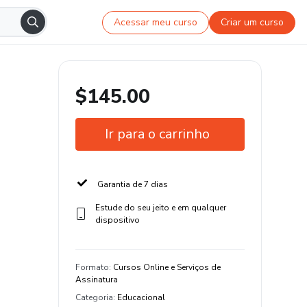
Acessar meu curso
Criar um curso
$145.00
Ir para o carrinho
Garantia de 7 dias
Estude do seu jeito e em qualquer
dispositivo
Formato
:
Cursos Online e Serviços de
Assinatura
Categoria
:
Educacional