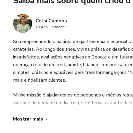
Saiba mais sobre quem criou o
Você se identifica com algum
✔️ Seu restaurante está cheio,
Celsi Campos
10 Ano Hotmarter
✔️ Sua equipe atende, mas nã
Sou empreendedora na área de gastronomia e especialist
✔️ Você já tentou treinar a eq
cafeterias. Ao longo dos anos, vivi na prática os desafio
insatisfeitos, avaliações negativas no Google e um faturam
✔️ Clientes saem satisfeitos,
operação real de um restaurante, lidando com pressão, 
simples, práticos e aplicáveis para transformar garçons
Bônus exclusivos
mais e fidelizam clientes.
🔹Checklist de atendimento 
Minha missão é ajudar donos de pequenos e médios rest
funcione de verdade no dia a dia, sem teoria distante da 
🔹Guia prático para sua equipe
restaurante: recepção, abordagem à mesa, sugestão de ve
de uma cultura de atendimento dentro da equipe. Acredito
Mostrar mais
🔹Scripts prontos de upsell e 
atendimento é a ferramenta mais barata e mais poderosa 