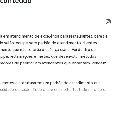
 conteúdo
a dessas situações?
 mas o caixa não reflete isso no final do mês.
o vende. Os garçons anotam o pedido e somem.
a em atendimento de excelência para restaurantes, bares e
uipe, mas nada muda na prática.
s do salão: equipe sem padrão de atendimento, clientes
ento que não refletia o esforço diário. Foi dentro da
 mas não voltam — e você não sabe por quê.
equipe, reclamações e metas, que desenvolvi métodos
 “tiradores de pedido” em atendentes que encantam, vendem
de alto desempenho;
aurantes a estruturarem um padrão de atendimento que
realidade do salão. Tudo o que ensino foi testado no chão de
 aplicar antes, durante e depois do atendimento;
nda, resolução de problemas, despedida do cliente e criação
 que o lucro nasce da experiência do cliente e que o
indicação de cardápio;
para aumentar faturamento, avaliações positivas e