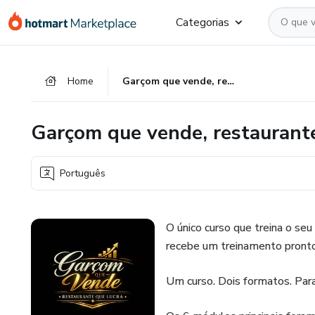
Ir
Ir
Ir
Categorias
para
para
para
o
o
o
conteúdo
pagamento
rodapé
Home
Garçom que vende, restaurante que lucra.
principal
Garçom que vende, restaurante
Português
O único curso que treina o se
recebe um treinamento pronto p
Um curso. Dois formatos. Para