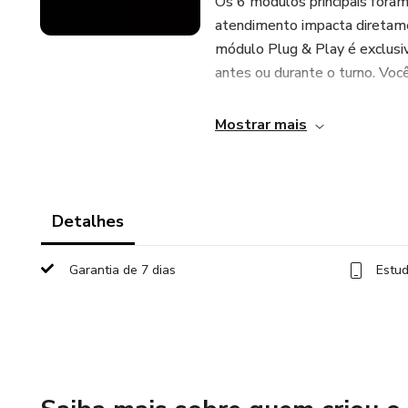
Os 6 módulos principais fora
atendimento impacta diretamen
módulo Plug & Play é exclusivo
antes ou durante o turno. Você
➡️Para o dono:
Mostrar mais
6 módulos — visão do negóci
Entenda como o atendimento g
Detalhes
equipe que vende.
Garantia de 7 dias
Estud
➡️Para o garçom:
Módulo Plug & Play exclusivo
Aulas curtas. Treinamento pro