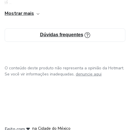
já ...
Mostrar mais
Dúvidas frequentes
O conteúdo deste produto não representa a opinião da Hotmart.
Se você vir informações inadequadas,
denuncie aqui
em Bogotá
em Amsterdam
em Madrid
na Cidade do México
Feito com
❤