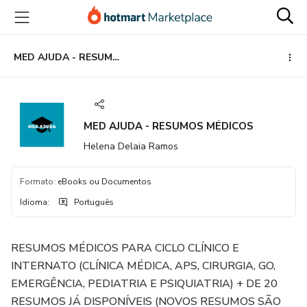
Ir
Ir
Ir
para
para
para
o
o
o
conteúdo
pagamento
rodapé
MED AJUDA - RESUMOS MÉDICOS
principal
MED AJUDA - RESUMOS MÉDICOS
Helena Delaia Ramos
Formato
:
eBooks ou Documentos
Idioma
:
Português
RESUMOS MÉDICOS PARA CICLO CLÍNICO E
INTERNATO (CLÍNICA MÉDICA, APS, CIRURGIA, GO,
EMERGÊNCIA, PEDIATRIA E PSIQUIATRIA) + DE 20
RESUMOS JÁ DISPONÍVEIS (NOVOS RESUMOS SÃO