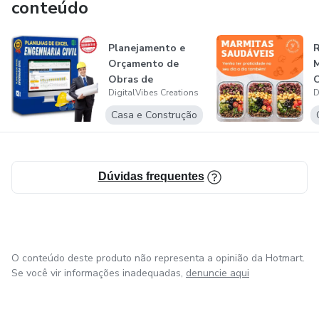
conteúdo
Planejamento e
R
Orçamento de
M
Obras de
DigitalVibes Creations
D
Engenharia Civil
Casa e Construção
Dúvidas frequentes
O conteúdo deste produto não representa a opinião da Hotmart.
Se você vir informações inadequadas,
denuncie aqui