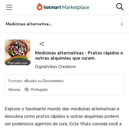
Ir
Ir
Ir
para
para
para
o
o
o
conteúdo
pagamento
rodapé
Medicinas alternativas - Pratos rápidos e outras alquimias que curam.
principal
Medicinas alternativas - Pratos rápidos e
outras alquimias que curam.
DigitalVibes Creations
Formato
:
eBooks ou Documentos
Idioma
:
Português
Explore o fascinante mundo das medicinas alternativas e
descubra como pratos rápidos e outras alquimias podem
ser poderosos agentes de cura. Este título convida você a