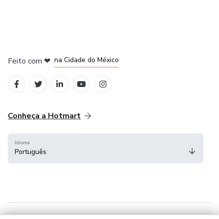
em Bogotá
em Amsterdam
em Madrid
na Cidade do México
Feito com
❤
em Belo Horizonte
Conheça a Hotmart
Idioma
Português