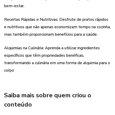
tradicional da cura, oferecendo uma jornada de descoberta
bem-estar.
e bem-estar através de medicinas alternativas e pratos
rápidos cheios de alquimia.
Receitas Rápidas e Nutritivas: Desfrute de pratos rápidos
e nutritivos que não apenas economizam tempo na cozinha,
mas também proporcionam benefícios para a saúde.
Alquimias na Culinária: Aprenda a utilizar ingredientes
específicos que têm propriedades benéficas,
transformando a culinária em uma forma de alquimia para o
corpo
Saiba mais sobre quem criou o
conteúdo