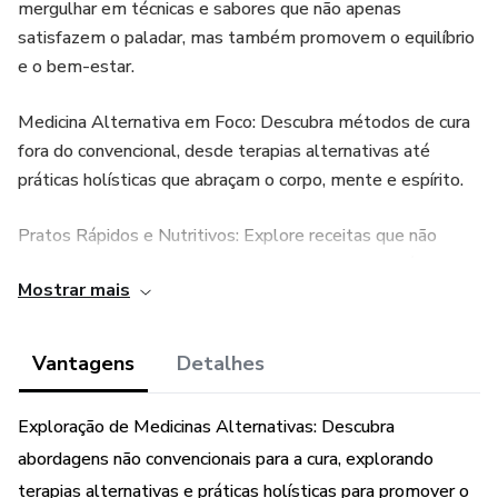
mergulhar em técnicas e sabores que não apenas
satisfazem o paladar, mas também promovem o equilíbrio
e o bem-estar.
Medicina Alternativa em Foco: Descubra métodos de cura
fora do convencional, desde terapias alternativas até
práticas holísticas que abraçam o corpo, mente e espírito.
Pratos Rápidos e Nutritivos: Explore receitas que não
apenas economizam tempo na cozinha, mas também
Mostrar mais
fornecem nutrientes essenciais para fortalecer o corpo e
apoiar a saúde.
Vantagens
Detalhes
Alquimias Culinárias: Desvende o poder transformador de
ingredientes cuidadosamente escolhidos, criando uma
Exploração de Medicinas Alternativas: Descubra
alquimia culinária que vai além do simples ato de cozinhar.
abordagens não convencionais para a cura, explorando
Seja inspirado por este título que desafia a abordagem
terapias alternativas e práticas holísticas para promover o